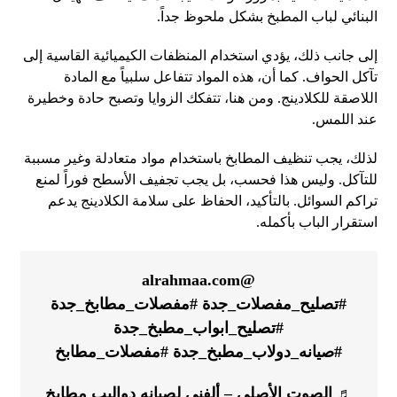
البنائي لباب المطبخ بشكل ملحوظ جداً.
إلى جانب ذلك، يؤدي استخدام المنظفات الكيميائية القاسية إلى
تآكل الحواف. كما أن، هذه المواد تتفاعل سلبياً مع المادة
اللاصقة للكلادينج. ومن هنا، تتفكك الزوايا وتصبح حادة وخطيرة
عند اللمس.
لذلك، يجب تنظيف المطابخ باستخدام مواد متعادلة وغير مسببة
للتآكل. وليس هذا فحسب، بل يجب تجفيف الأسطح فوراً لمنع
تراكم السوائل. بالتأكيد، الحفاظ على سلامة الكلادينج يدعم
استقرار الباب بأكمله.
@alrahmaa.com
#تصليح_مفصلات_جدة
#مفصلات_مطابخ_جدة
#تصليح_ابواب_مطبخ_جدة
#صيانه_دولاب_مطبخ_جدة
#مفصلات_مطابخ
♬ الصوت الأصلي – ألفني لصيانه دواليب مطابخ