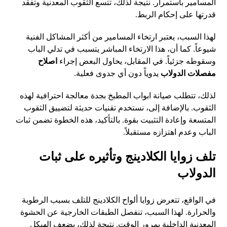
المسامير باستمرار. نتيجة لذلك، تتسع الثقوب المعدنية وتفقد
قدرتها على إحكام الربط.
لهذا السبب، يعتبر ارتخاء المسامير من أكثر المشاكل الفنية
شيوعاً. كما أن، هذا الارتخاء المباشر يتسبب في تدلي الباب
وسقوطه جزئياً. في المقابل، يحاول البعض إجراء
اصلاح
مفصلات الدولاب
يدوياً دون أي جدوى فعلية.
لذلك، تتطلب صيانة ابواب المطبخ بجدة معالجة احترافية لهذه
الثقوب. بالإضافة إلى، نستخدم تقنيات حديثة لتضييق الثقوب
المتسعة وإعادة التثبيت بقوة. بالتأكيد، هذه الخطوة تضمن ثبات
الباب وعدم اهتزازه مستقبلاً.
تلف زوايا الكلادينج وتأثيره على ثبات
الدولاب
في الواقع، تتعرض زوايا ألواح الكلادينج للتلف بسبب الرطوبة
والحرارة. لهذا السبب، تنفصل الطبقات الخارجية عن الحشوة
المعدنية الداخلية بمرور الوقت. نتيجة لذلك، يضعف الهيكل