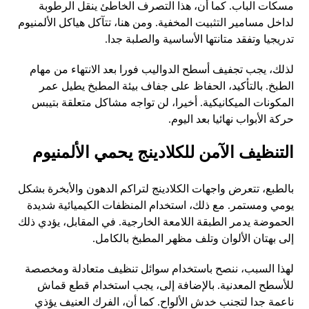
مسكات الباب. كما أن، هذا التصرف الخاطئ ينقل الرطوبة
لداخل مسامير التثبيت المخفية. ومن هنا، تتآكل هياكل الألمنيوم
تدريجيا وتفقد متانتها الأساسية والصلبة جدا.
لذلك، يجب تجفيف أسطح الدواليب فورا بعد الانتهاء من مهام
الطبخ. بالتأكيد، الحفاظ على جفاف بيئة المطبخ يطيل عمر
المكونات الميكانيكية. أخيرا، لن تواجه مشاكل متعلقة بتيبس
حركة الأبواب نهائيا بعد اليوم.
التنظيف الآمن للكلادينج يحمي الألمنيوم
بالطبع، تتعرض واجهات الكلادينج لتراكم الدهون والأبخرة بشكل
يومي ومستمر. مع ذلك، استخدام المنظفات الكيميائية شديدة
الحموضة يدمر الطبقة اللامعة الخارجية. في المقابل، يؤدي ذلك
إلى بهتان الألوان وتلف مظهر المطبخ بالكامل.
لهذا السبب، ننصح باستخدام سوائل تنظيف متعادلة ومخصصة
للأسطح المعدنية. بالإضافة إلى، يجب استخدام قطع قماش
ناعمة جدا لتجنب خدش الألواح. كما أن، الفرك العنيف يؤذي