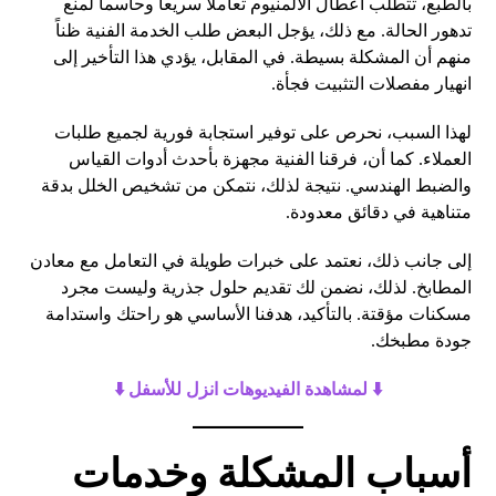
بالطبع، تتطلب أعطال الألمنيوم تعاملاً سريعاً وحاسماً لمنع
تدهور الحالة. مع ذلك، يؤجل البعض طلب الخدمة الفنية ظناً
منهم أن المشكلة بسيطة. في المقابل، يؤدي هذا التأخير إلى
انهيار مفصلات التثبيت فجأة.
لهذا السبب، نحرص على توفير استجابة فورية لجميع طلبات
العملاء. كما أن، فرقنا الفنية مجهزة بأحدث أدوات القياس
والضبط الهندسي. نتيجة لذلك، نتمكن من تشخيص الخلل بدقة
متناهية في دقائق معدودة.
إلى جانب ذلك، نعتمد على خبرات طويلة في التعامل مع معادن
المطابخ. لذلك، نضمن لك تقديم حلول جذرية وليست مجرد
مسكنات مؤقتة. بالتأكيد، هدفنا الأساسي هو راحتك واستدامة
جودة مطبخك.
​⬇️ لمشاهدة الفيديوهات انزل للأسفل ⬇️
أسباب المشكلة وخدمات