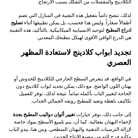
الكلادينج والمفصلات من التفكك بسبب الارتجاج.
لذلك، ننصح دائماً بتفعيل هذه التقنية في المنازل التي تضم
أطفالاً صغاراً. وليس هذا فحسب، بل يمكن تطبيقها أثناء
تصليح
ادراج المطبخ
لتوحيد الانسيابية الميكانيكية. بالتأكيد، هذه التقنية
هي الدرع الواقي الأقوى لهيكل مطبخك المعدني.
تجديد ابواب كلادينج لاستعادة المظهر
العصري
في الواقع، قد يتعرض السطح الخارجي للكلادينج للخدوش أو
بهتان اللون الواضح. مع ذلك، يمكن تجديد ابواب كلادينج دون
الحاجة لتغيير الباب بأكمله تماماً. نتيجة لذلك، نوفر للعميل
تكاليف باهظة ونعيد للمطبخ رونقه الجمالي الجذاب.
إلى جانب ذلك، نوفر خيارات
تغيير ألوان دواليب المطبخ بجدة
لإخفاء البهتان بفعالية. كما أن، يتم تلميع الأسطح بمواد خاصة
لإزالة الترسبات الدهنية والبهتان السطحي. ومن هنا، يبدو الباب
وكأنه خرج للتو من مصنع الإنتاج الحديث.