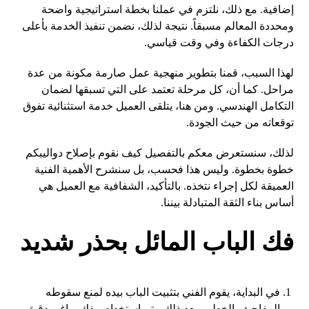
إضافية. مع ذلك، نلتزم في عملنا بخطة استراتيجية واضحة
ومحددة المعالم مسبقاً. نتيجة لذلك، نضمن تنفيذ الخدمة بأعلى
درجات الكفاءة وفي وقت قياسي.
لهذا السبب، قمنا بتطوير منهجية عمل صارمة مكونة من عدة
مراحل. كما أن، كل مرحلة تعتمد على التي تسبقها لضمان
التكامل الهندسي. ومن هنا، يتلقى العميل خدمة استثنائية تفوق
توقعاته من حيث الجودة.
لذلك، سنستعرض معكم بالتفصيل كيف نقوم بإصلاح دواليبكم
خطوة بخطوة. وليس هذا فحسب، بل سنشرح الأهمية الفنية
العميقة لكل إجراء نتخذه. بالتأكيد، الشفافية مع العميل هي
أساس بناء الثقة المتبادلة بيننا.
فك الباب المائل بحذر شديد
في البداية، يقوم الفني بتثبيت الباب بيده لمنع سقوطه
المفاجئ والخطير. بعد ذلك، يتم استخدام مفك براغي دقيق