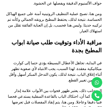
حواف الألمنيوم الدقيقة ويفصلها عن الحشوة.
ومن هنا، تصبح عملية التنظيف الروتينية آمنة على جميع الهياكل
الحساسة. نتيجة لذلك، يحتفظ المطبخ برونقه الجمالي وكأنه تم
تركيبه حديثا. وليس هذا فحسب، بل إن العناية الفائقة تقلل من
استهلاك الغيار.
مراقبة الأداء وتوقيت طلب صيانة ابواب
المطبخ بجدة
في البداية، تجاهل الأعطال البسيطة يؤدي حتما إلى كوارث
ميكانيكية معقدة. لهذا السبب، يجب الانتباه لأي صعوبة تظهر
أثناء إغلاق الباب. نتيجة لذلك، يكون التدخل المبكر أسهل وأقل
تكلفة من تغيير القطع.
إلى جانب ذلك، يعتبر ظهور فجوات بين الأبواب علامة إنذار
مبكرة. كما أن، احتكاك الباب بالقاعدة السفلية يستدعي فحصا
فنيا دقيقا وعاجلا. ومن هنا، يتم إنقاذ المفصلات قبل تعرضها