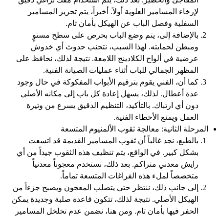
لإرخاء المسامير العلوية أولاً. أخيراً، يتم تحرير المسامير
السفلية وفصل الباب عن الهيكل بأمان تام.
بالإضافة إلى، يتم وضع الباب بحرص على سطح مستوٍ
ومبطن لحمايته. لهذا السبب، نتجنب حدوث أي خدوش
عرضية في ألواح الكلادينج اللامعة. نتيجة لذلك، نحافظ على
المظهر الجمالي للباب أثناء عمليات الصيانة الفنية.
كما أن، الفني يقوم بترقيم الأبواب المفكوكة في حال وجود
عدة أعطال. لذلك، يسهل إعادة كل باب إلى مكانه الأصلي
دون أي ارتباك. بالتأكيد، التنظيم الدقيق يسرع من وتيرة
العمل ويمنع الأخطاء الفنية.
المرحلة الثانية: معالجة ثقوب الألمنيوم المتسعة
بالطبع، نجد غالباً أن ثقوب المسامير القديمة قد اتسعت
بشكل كبير. في الواقع، يتم تنظيف هذه الثقوب جيداً من أي
رايش معدني متراكم. بعد ذلك، نستخدم معجوناً معدنياً
متخصصاً لملء هذه الفراغات المتسعة تماماً.
إلى جانب ذلك، ننتظر حتى يتصلب المعجون ويصبح جزءاً من
الهيكل الأصلي. نتيجة لذلك، تتكون قاعدة صلبة وجديدة يمكن
الحفر فيها بأمان تام. ومن هنا، نضمن عدم تخلخل المسامير