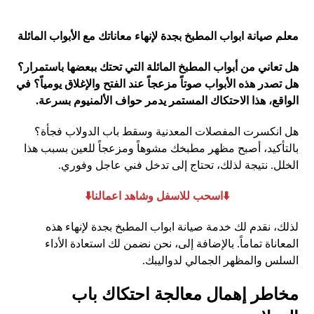
معلم صيانة ابواب المطبخ بجدة لإنهاء معاناتك مع الأبواب المائلة
هل تعاني من أبواب المطبخ المائلة التي تحتك ببعضها باستمرار؟
هل تصدر هذه الأبواب صوتاً مزعجاً عند الفتح والإغلاق يومياً؟ في
الواقع، هذا الاحتكاك المستمر يدمر حواف الألمنيوم بسرعة.
هل انكسرت المفصلات المعدنية وسقط باب الدولاب فجأة؟
بالتأكيد، أصبح مظهر مطبخك مشوهاً ومزعجاً للعين بسبب هذا
الخلل. نتيجة لذلك، تحتاج إلى تدخل فني عاجل وفوري.
⬇️اسحب للاسفل وشاهد اعمالنا⬇️
لذلك، نقدم لك خدمة صيانة ابواب المطبخ بجدة لإنهاء هذه
المعاناة تماماً. بالإضافة إلى، نحن نضمن لك استعادة الأداء
السلس والمظهر الجمالي لدواليبك.
مخاطر إهمال معالجة احتكاك باب