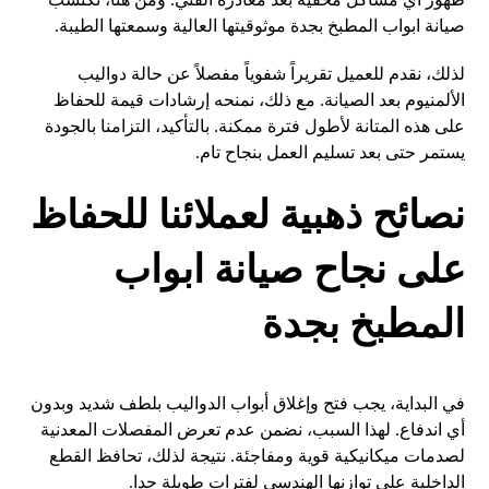
صيانة ابواب المطبخ بجدة موثوقيتها العالية وسمعتها الطيبة.
لذلك، نقدم للعميل تقريراً شفوياً مفصلاً عن حالة دواليب
الألمنيوم بعد الصيانة. مع ذلك، نمنحه إرشادات قيمة للحفاظ
على هذه المتانة لأطول فترة ممكنة. بالتأكيد، التزامنا بالجودة
يستمر حتى بعد تسليم العمل بنجاح تام.
نصائح ذهبية لعملائنا للحفاظ
على نجاح صيانة ابواب
المطبخ بجدة
في البداية، يجب فتح وإغلاق أبواب الدواليب بلطف شديد وبدون
أي اندفاع. لهذا السبب، نضمن عدم تعرض المفصلات المعدنية
لصدمات ميكانيكية قوية ومفاجئة. نتيجة لذلك، تحافظ القطع
الداخلية على توازنها الهندسي لفترات طويلة جدا.