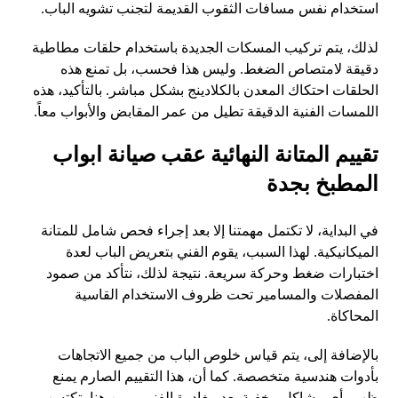
استخدام نفس مسافات الثقوب القديمة لتجنب تشويه الباب.
لذلك، يتم تركيب المسكات الجديدة باستخدام حلقات مطاطية
دقيقة لامتصاص الضغط. وليس هذا فحسب، بل تمنع هذه
الحلقات احتكاك المعدن بالكلادينج بشكل مباشر. بالتأكيد، هذه
اللمسات الفنية الدقيقة تطيل من عمر المقابض والأبواب معاً.
تقييم المتانة النهائية عقب صيانة ابواب
المطبخ بجدة
في البداية، لا تكتمل مهمتنا إلا بعد إجراء فحص شامل للمتانة
الميكانيكية. لهذا السبب، يقوم الفني بتعريض الباب لعدة
اختبارات ضغط وحركة سريعة. نتيجة لذلك، نتأكد من صمود
المفصلات والمسامير تحت ظروف الاستخدام القاسية
المحاكاة.
بالإضافة إلى، يتم قياس خلوص الباب من جميع الاتجاهات
بأدوات هندسية متخصصة. كما أن، هذا التقييم الصارم يمنع
ظهور أي مشاكل مخفية بعد مغادرة الفني. ومن هنا، تكتسب