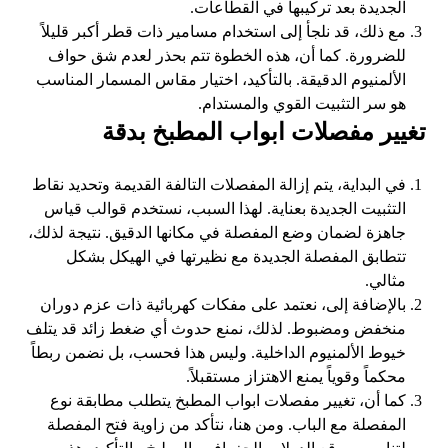
الجديدة بعد تركيبها في القطاعات.
مع ذلك، قد نلجأ إلى استخدام مسامير ذات قطر أكبر قليلاً
للضرورة. كما أن، هذه الخطوة تتم بحذر لعدم شق حواف
الألمنيوم الدقيقة. بالتأكيد، اختيار مقاس المسمار المناسب
هو سر التثبيت القوي والمستدام.
تغيير مفصلات ابواب المطبخ بدقة
في البداية، يتم إزالة المفصلات التالفة القديمة وتحديد نقاط
التثبيت الجديدة بعناية. لهذا السبب، نستخدم قوالب قياس
جاهزة لضمان وضع المفصلة في مكانها الدقيق. نتيجة لذلك،
تتطابق المفصلة الجديدة مع نظيرتها في الهيكل بشكل
مثالي.
بالإضافة إلى، نعتمد على مفكات كهربائية ذات عزم دوران
منخفض ومضبوط. لذلك، نمنع حدوث أي ضغط زائد قد يتلف
خيوط الألمنيوم الداخلية. وليس هذا فحسب، بل نضمن ربطاً
محكماً وقوياً يمنع الاهتزاز مستقبلاً.
كما أن، تغيير مفصلات ابواب المطبخ يتطلب مطابقة نوع
المفصلة مع الباب. ومن هنا، نتأكد من زاوية فتح المفصلة