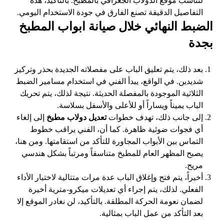
لتناسب موقع الدولاب الجغرافي بالمطبخ. بالتأكيد، هذه
التفاصيل الدقيقة تصنع الفارق في جودة الاستخدام اليومي.
الضبط النهائي خلال صيانة ابواب المطبخ
بجدة
بعد ذلك، يتم تعليق الباب على مفصلاته الجديدة بحذر وتركيز
شديدين. في الواقع، يبدأ الفني في استخدام مسامير الضبط
الثلاثية الموجودة بالمفصلة الحديثة. نتيجة لذلك، يتم تحريك
الباب يميناً ويساراً أو للأعلى والأسفل بسلاسة.
إلى جانب ذلك، تهدف خطوات
تعديل دولاب مطبخ
إلى إلغاء
أي فجوات ضوئية ظاهرة. كما أن، الفني يراقب خطوط
التماس بين الأبواب المجاورة للتأكد من استقامتها. ومن هنا،
يصبح المظهر العام للمطبخ متناسقاً ومرتباً بشكل هندسي
مريح.
أخيراً، يتم فتح وإغلاق الباب عدة مرات متتالية لاختبار الأداء
الفعلي. لذلك، يتم إجراء أي تعديلات ميكرو-مترية أخيرة
لضمان نعومة الحركة المطلقة. بالتأكيد، لن نغادر الموقع إلا
بعد التأكد من عمل الباب بمثالية.