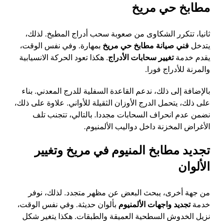
مطابخ حي مريخ
ثانيا، تتكرر الشكاوى من صعوبة سحب أدراج المطبخ. لذلك،
يتدخل
فني صيانة مطابخ حي مريخ
بمهارة. وفي نفس الوقت،
يقدم خدمة
تغيير سحابات الأدراج
. هكذا تعود الحركة الانسيابية
والمرنة للأدراج فورا.
بالإضافة إلى ذلك، ندعم القاعدة السفلية للدرج المعدني. بناء
على ذلك، يتحمل الدرج الأوزان الثقيلة للأواني. علاوة على ذلك،
نضمن عدم انحراف السحابات مجددا. بالتالي، تتجنب تلف
الأغراض المخزنة داخل دواليب الألمنيوم.
تجديد مطابخ المنيوم في مريخ وتغيير
الألوان
من جهة أخرى، يبحث البعض عن مظهر متجدد. لذلك، نوفر
خدمة
تجديد واجهات الألمنيوم
بألوان حديثة. وفي نفس الوقت،
نزيل الخدوش السطحية العميقة والطبقات. هكذا يتغير شكل