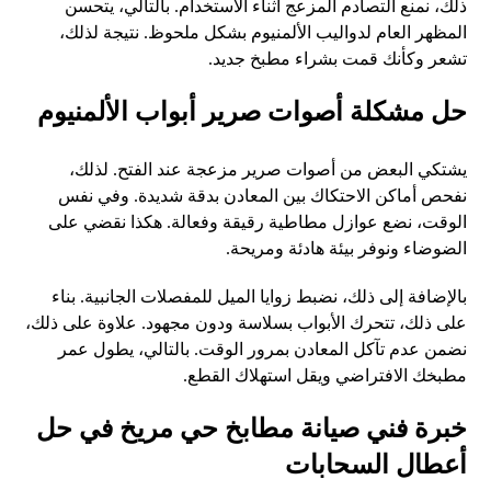
ذلك، نمنع التصادم المزعج أثناء الاستخدام. بالتالي، يتحسن
المظهر العام لدواليب الألمنيوم بشكل ملحوظ. نتيجة لذلك،
تشعر وكأنك قمت بشراء مطبخ جديد.
حل مشكلة أصوات صرير أبواب الألمنيوم
يشتكي البعض من أصوات صرير مزعجة عند الفتح. لذلك،
نفحص أماكن الاحتكاك بين المعادن بدقة شديدة. وفي نفس
الوقت، نضع عوازل مطاطية رقيقة وفعالة. هكذا نقضي على
الضوضاء ونوفر بيئة هادئة ومريحة.
بالإضافة إلى ذلك، نضبط زوايا الميل للمفصلات الجانبية. بناء
على ذلك، تتحرك الأبواب بسلاسة ودون مجهود. علاوة على ذلك،
نضمن عدم تآكل المعادن بمرور الوقت. بالتالي، يطول عمر
مطبخك الافتراضي ويقل استهلاك القطع.
خبرة فني صيانة مطابخ حي مريخ في حل
أعطال السحابات