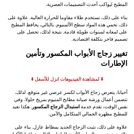
المطبخ ليواكب أحدث التصميمات العصرية.
بناء على ذلك، نستخدم طلاء مقاوما للحرارة العالية. علاوة على
ذلك، تحمي هذه المواد سطح الألمنيوم. بالتالي، يحافظ المطبخ
على لمعانه لسنوات طويلة قادمة. نتيجة لذلك، تحصل على
تصميم فاخر بتكلفة اقتصادية.
تغيير زجاج الأبواب المكسور وتأمين
الإطارات
​⬇️ لمشاهدة الفيديوهات انزل للأسفل ⬇️
أحيانا، يتعرض زجاج الأبواب لكسر عرضي غير متوقع. لذلك،
تتضمن أعمال ورشة صيانة مطابخ المنيوم بمريخ حلولا. وفي
نفس الوقت، نقدم خدمة
استبدال الزجاج المكسور
. هكذا نعيد
للمطبخ مظهره الجمالي المتكامل والآمن.
علاوة على ذلك، نثبت الزجاج الجديد بمطاط عازل. بناء على