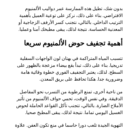
بدون شك، تطيل هذه الممارسة عمر دواليب الألمنيوم
الافتراضي. بناء على ذلك، نركز على توعية العميل بأهمية
الترتيب الداخلي. بالتالي، نتجنب كسر الأرفف الزجاجية أو
المعدنية الحساسة. نتيجة لذلك، يبقى مطبخك آمنا وعمليا.
أهمية تجفيف حوض الألمنيوم سريعا
تتسبب المياه المتراكمة في بهتان لون الواجهات السفلية
تدريجيا. بناء على ذلك، تبدأ بقع بيضاء مزعجة بالظهور على
السطح. لذلك، يعتبر التجفيف الفوري خطوة وقائية هامة
وضرورية جدا. هكذا تحافظ على بريق المعدن.
من ناحية أخرى، تمنع الرطوبة من التسرب نحو المفاصل
الدقيقة. وفي نفس الوقت، تحمي حواف الألمنيوم من تأثير
الأملاح الضارة. بالتالي، تتجنب تآكل القواعد الحاملة لحوض
الغسيل اليومي تماما. نتيجة لذلك، يبقى المطبخ صحيا.
التهوية الجيدة تلعب دورا حاسما في منع تكون العفن. علاوة