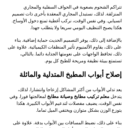
تتراكم الشحوم بصعوبة في الحواف السفلية والمجاري
المنزلقة. لذلك، نستبدل المجاري المعقدة بأخرى ذات تصميم
انسيابي. وفي نفس الوقت، نركب أغطية تمنع دخول الأوساخ.
هكذا يصبح التنظيف اليومي سريعا ولا يتطلب جهدا.
بالإضافة إلى ذلك، يوفر التصميم الحديث حماية إضافية. بناء
على ذلك، يقاوم الألمنيوم تأثير المنظفات الكيميائية. علاوة على
ذلك، تحافظ الواجهات على نعومتها الجذابة دائما. بالتالي،
تستمتع ببيئة نظيفة ومريحة للطبخ كل يوم.
إصلاح أبواب المطبخ المتدلية والمائلة
يعد تدلي الأبواب من أكثر المشاكل إزعاجا وانتشارا. لذلك،
يتدخل
معلم تركيب مطابخ وصيانة مطابخ
لمعالجتها فورا. وفي
نفس الوقت، يضيف مفصلات لتدعيم الأبواب الكبيرة. هكذا
يتوزع الوزن بشكل متوازن ويختفي الميل تماما.
بناء على ذلك، نضبط المسافات بين الأبواب بدقة. علاوة على