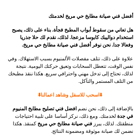
أفضل فني صيانة مطابخ حي مريخ لخدمتك
هل تعاني من سقوط أبواب المطبخ فجأة. بناء على ذلك، يصبح
استخدام دواليبك كابوسا مزعجا. لذلك، نقدم لك حلا جذريا
وفعالا جدا. نحن نوفر أفضل فني صيانة مطابخ حي مريخ.
علاوة على ذلك، تتلف مفصلات الألمنيوم بسبب الاستهلاك. وفي
نفس الوقت، تتعطل السحابات وتعيق حركتك اليومية. نتيجة
لذلك، تحتاج إلى تدخل مهني واحترافي سريع. هكذا ننقذ مطبخك
من التلف المستمر والتآكل.
⬇️اسحب للاسفل وشاهد اعمالنا⬇️
بالإضافة إلى ذلك، نحن نضم
افضل فني تصليح مطابخ المنيوم
في جدة
لخدمتك. ومع ذلك، نركز أساسا على تلبية احتياجات
منطقتك. لذلك، يبرز
فني صيانة مطابخ حي مريخ
كمنقذ. هكذا
نضمن لك صيانة موثوقة ومضمونة النتائج.