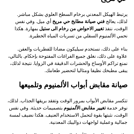
يرتبط الهيكل المعدني برخام السطح العلوي بشكل مباشر.
لذلك، يعالج
فني صيانة مطابخ حي مريخ
أي ميل. وفي نفس
الوقت، ننفذ
تغيير الاحواض من رخام الى ستيل
بمهارة. هكذا
نحمي الألمنيوم السفلي من تسربات المياه الخطيرة.
بناء على ذلك، نستخدم سيليكون مضادا للفطريات والعفن.
علاوة على ذلك، نغلق جميع الفراغات المفتوحة بإحكام. بالتالي،
نمنع تراكم الأوساخ والحشرات الدقيقة في الزوايا. نتيجة لذلك،
يبقى مطبخك نظيفا ومثاليا لتحضير طعامك.
صيانة مقابض أبواب الألمنيوم وتلميعها
تتكسر مقابض الأبواب بمرور الوقت وتفقد بريقها الجذاب. لذلك،
نوفر خدمة
تغيير مقابض الألمنيوم
بتصميمات حديثة. وفي نفس
الوقت، نثبتها بقوة لتحمل الاستخدام العنيف. هكذا نضيف لمسة
جمالية وعملية لواجهات دواليبك المعدنية.