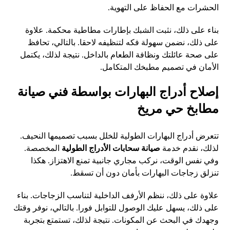
الحشرات مع الحفاظ على التهوية.
بناء على ذلك، نثبت الشبك بإطارات مطاطية محكمة. علاوة
على ذلك، نضمن سهولة فكه لتنظيفه لاحقا. بالتالي، تحافظ
على صحة عائلتك ونظافة الطعام بالداخل. نتيجة لذلك، يكتمل
الأمان في تصميم مطبخك المتكامل.
إصلاح أدراج البهارات بواسطة فني صيانة
مطابخ حي مريخ
تتعرض أدراج البهارات الطولية للخلل بسبب تصميمها النحيف.
لذلك، نقدم خدمة
صيانة سحابات الأدراج الطولية
المخصصة.
وفي نفس الوقت، نركب مجاري جانبية تمنع الاهتزاز. هكذا
تنزلق زجاجات البهارات بأمان دون أن تسقط.
علاوة على ذلك، ننظم الأرفف الداخلية لتناسب الزجاجات. بناء
على ذلك، يسهل عليك الوصول للتوابل فورا. بالتالي، نوفر وقتك
وجهدك في البحث عن المكونات. نتيجة لذلك، تستمتع بتجربة