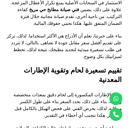
الاستثمار في السحابات الأصلية يمنع تكرار الأعطال المزعجة.
علاوة على ذلك، يضمن
فني صيانة مطابخ حي مريخ
كفاءة
التركيب. من ناحية أخرى، نقدم صيانة مجانية خلال فترة
الضمان المتفق عليها. هكذا نحمي حقوقك المالية.
بناء على خبرتنا، نعلم أن الأدراج هي الأكثر استخداما. لذلك، نركز
على تقديم أفضل سعر مقابل جودة لا تضاهى. بالتالي، لا تتردد
في طلب تسعيرة مبدئية لتجديد مطبخك. نتيجة لذلك، تخطط
لميزانيتك بكل وضوح.
تقييم تسعيرة لحام وتقوية الإطارات
المعدنية
تحتاج الإطارات المكسورة إلى لحام دقيق بمعدات متخصصة
وحديثة. بناء على ذلك، نحدد السعر بناء على طول الكسر
ومكانه. لذلك، يحرص الفني على فحص الهيكل بالكامل قبل
التسعير. هكذا نتجنب أي أخطاء في التقدير.
من ناحية أخرى، نستخدم مواد لحام عالية الكفاءة والصلابة.