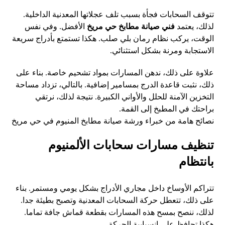
تتوقف السحابات فجأة بسبب تلف عجلاتها المعدنية الداخلية.
لذلك، يعتمد
فني صيانة مطابخ حي مريخ
الأفضل. وفي نفس
الوقت، يركب نظام رمان بلي صلب. هكذا تستمتع بأدراج سريعة
الاستجابة ومرنة بشكل استثنائي.
علاوة على ذلك، ندهن المسارات بمواد تشحيم خاصة. بناء على
ذلك، نثبت قاعدة الدرج بمسامير إضافية. بالتالي، تزداد مساحة
التخزين الآمنة للحلل والأواني الكبيرة. نتيجة لذلك، نرتقي
براحتك في المطبخ إلى القمة.
نصائح هامة من خبراء ورشة صيانة مطابخ المنيوم في حي مريخ
تنظيف مسارات سحابات الألمنيوم
بانتظام
تتراكم الأوساخ داخل مجاري الأدراج بشكل يومي ومستمر. بناء
على ذلك، تتعطل حركة السحابات المعدنية وتصبح بطيئة جدا.
لذلك، ننصح بمسح هذه المسارات بقطعة قماش جافة تماما.
هكذا تحافظ على انسيابية الحركة.