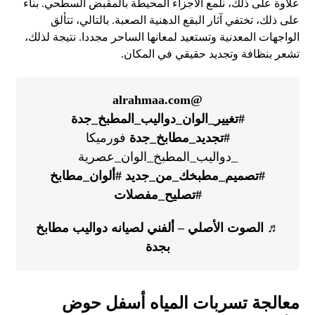
علاوة على ذلك، نلمع الأجزاء المحيطة بالمقبض السطحي. بناء
على ذلك، تختفي آثار البقع الدهنية الصعبة. بالتالي، تتألق
الواجهات المعدنية وتستعيد لمعانها الساحر مجددا. نتيجة لذلك،
تشعر بنظافة وتجديد حقيقي في المكان.
@alrahmaa.com
#تغيير_الوان_دواليب_المطبخ_جدة
#تجديد_مطابخ_جدة
فورميكا
_دواليب_المطبخ_الوان_عصرية
#تصميم_مطبخك_من_جديد
#ألوان_مطابخ
#تصليح_مفصلات
♬ الصوت الأصلي – ألفني لصيانه دواليب مطابخ
بجدة
معالجة تسربات المياه أسفل حوض