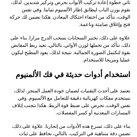
تأتي خطوة إعادة تركيب الأبواب بحرص وتركيز شديدين. لذلك،
نقوم بوزن الباب ليطابق إطار الألمنيوم تماما. وفي نفس
الوقت، نتأكد من اختفاء احتكاك المعادن. هكذا نضمن لك حركة
فتح وإغلاق صامتة وناعمة.
علاوة على ذلك، نختبر السحابات بسحب الدرج مرارا. بناء على
ذلك، نتأكد من تحملها لوزن الأواني. بالتالي، نعيد ربط المقابض
بقوة لتكتمل الصورة الجمالية. نتيجة لذلك، يعود المطبخ ليكون
عمليا ومريحا للاستخدام.
استخدام أدوات حديثة في فك الألمنيوم
نعتمد على أحدث التقنيات لضمان جودة العمل المنجز. لذلك،
نستخدم مفكات كهربائية دقيقة للتعامل مع الألمنيوم. وفي
نفس الوقت، نحرص على ضبط قوة الربط. هكذا نتجنب إتلاف
المسارات المعدنية أو كسر المفصلات.
بناء على ذلك، تسرع هذه الأدوات من إنجازنا. علاوة على ذلك،
تضمن دقة متناهية في التركيب. بالتالي، نحافظ على ثبات