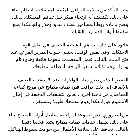
يجب التأكد من سلامة البراغي المثبتة للمفصلات بانتظام. بناء
على ذلك، تكتشف أي ارتخاء مبكر قبل تفاقم المشكلة. لذلك،
ينصح بإعادة ربط المسامير بلطف شديد وحذر بالغ. هكذا تمنع
سقوط أبواب الدواليب الثقيلة.
علاوة على ذلك، يساهم التشحيم الخفيف في تقليل قوة
الاحتكاك. وفي نفس الوقت، يختفي صوت الصرير المزعج عند
فتح الباب. بالتالي، تعمل المفصلات بنعومة فائقة وهدوء تام
يوميا. نتيجة لذلك، تشعر بالراحة المطلقة بمطبخك.
الفحص الدقيق يعزز متانة الواجهات ضد الاستخدام العنيف.
بالإضافة إلى ذلك، يراقب
فني صيانة مطابخ حي مريخ
كفاءة
المفاصل. من ناحية أخرى، نعالج التشققات الدقيقة في إطار
الألمنيوم فورا. هكذا يدوم مطبخك طويلا ومستقرا.
من الضروري جدولة موعد لمراجعة مفاصل أبواب المطبخ. بناء
على ذلك، تشمل خدمات
صيانة مطابخ بجدة
فحصا دقيقا.
بالتالي، تحافظ على سلامة الأطفال من حوادث سقوط الهياكل.