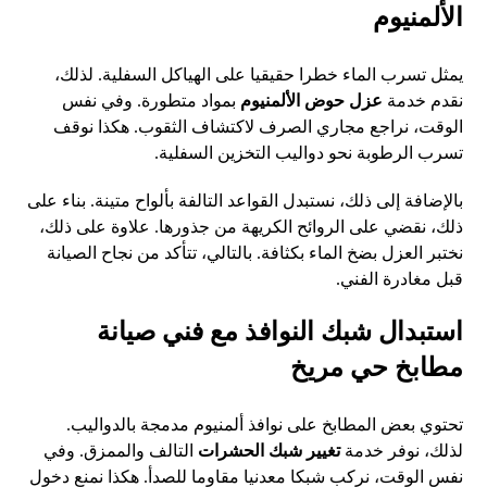
الألمنيوم
يمثل تسرب الماء خطرا حقيقيا على الهياكل السفلية. لذلك،
نقدم خدمة
عزل حوض الألمنيوم
بمواد متطورة. وفي نفس
الوقت، نراجع مجاري الصرف لاكتشاف الثقوب. هكذا نوقف
تسرب الرطوبة نحو دواليب التخزين السفلية.
بالإضافة إلى ذلك، نستبدل القواعد التالفة بألواح متينة. بناء على
ذلك، نقضي على الروائح الكريهة من جذورها. علاوة على ذلك،
نختبر العزل بضخ الماء بكثافة. بالتالي، تتأكد من نجاح الصيانة
قبل مغادرة الفني.
استبدال شبك النوافذ مع فني صيانة
مطابخ حي مريخ
تحتوي بعض المطابخ على نوافذ ألمنيوم مدمجة بالدواليب.
لذلك، نوفر خدمة
تغيير شبك الحشرات
التالف والممزق. وفي
نفس الوقت، نركب شبكا معدنيا مقاوما للصدأ. هكذا نمنع دخول