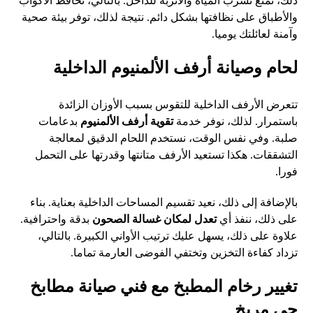
ذلك، نمنع تسرب المياه والأتربة للداخل. بالتالي، تحافظ الأكواب
والأطباق على نظافتها بشكل دائم. نتيجة لذلك، توفر بيئة صحية
وآمنة لعائلتك يوميا.
لحام وصيانة أرفف الألمنيوم الداخلية
تتعرض الأرفف الداخلية للتقوس بسبب الأوزان الزائدة
باستمرار. لذلك، نوفر خدمة
تقوية أرفف الألمنيوم
بدعامات
صلبة. وفي نفس الوقت، نستخدم اللحام الدقيق لمعالجة
التشققات. هكذا تستعيد الأرفف متانتها وقدرتها على التحمل
فورا.
بالإضافة إلى ذلك، نعيد تقسيم المساحات الداخلية بعناية. بناء
على ذلك، ننفذ أي
تعدل لمكان غسالة الصحون
بدقة واحترافية.
علاوة على ذلك، يسهل عليك ترتيب الأواني الكبيرة. بالتالي،
تزداد كفاءة التخزين وتختفي الفوضى العارمة تماما.
تغيير رخام المطبخ مع فني صيانة مطابخ
حي مريخ