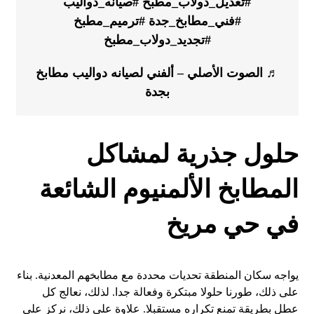
#تعديل_دولاب_مطبخ
#صيانه_دواليب
#فني_مطابخ_جدة
#ترميم_مطبخ
#تجديد_دولاب_مطبخ
♬ الصوت الأصلي – ألفني لصيانه دواليب مطابخ
بجدة
حلول جذرية لمشاكل
المطابخ الألمنيوم الشائعة
في حي مريخ
يواجه سكان المنطقة تحديات محددة مع مطابخهم المعدنية. بناء
على ذلك، طورنا حلولا مبتكرة وفعالة جدا. لذلك، نعالج كل
عطل بطريقة تمنع تكراره مستقبلا. علاوة على ذلك، نركز على