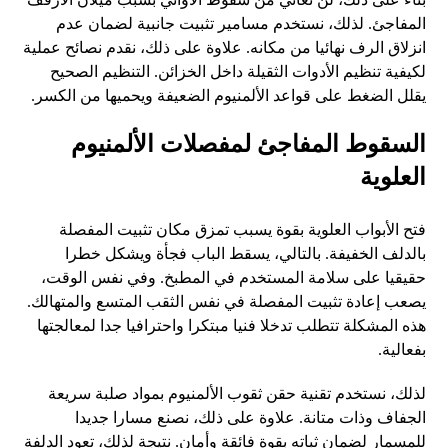
المفاجئ. لذلك، نستخدم مسامير تثبيت جانبية لضمان عدم
انزلاق الرف نهائيا من مكانه. علاوة على ذلك، نقدم نصائح عملية
لكيفية تنظيم الأدوات الثقيلة داخل الخزائن. التنظيم الصحيح
يقلل الضغط على قواعد الألمنيوم الضعيفة ويحميها من الكسر.
السقوط المفاجئ لمفصلات الألمنيوم
العلوية
فتح الأبواب العلوية بقوة يسبب تمزق مكان تثبيت المفصلة
بالدلف الخفيفة. بالتالي، يسقط الباب فجأة ويشكل خطرا
حقيقيا على سلامة المستخدم في المطبخ. وفي نفس الوقت،
يصعب إعادة تثبيت المفصلة في نفس الثقب المتسع والمتهالك.
هذه المشكلة تتطلب تدخلا فنيا مبتكرا واحترافيا جدا لمعالجتها
بفعالية.
لذلك، نستخدم تقنية حقن ثقوب الألمنيوم بمواد صلبة سريعة
الجفاف وذات متانة. علاوة على ذلك، نصنع مسارا جديدا
للمسمار لضمان ثباته بقوة فائقة وأمان. نتيجة لذلك، تعود الدلفة