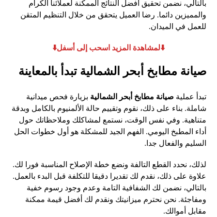
بالتالي، نضمن تحقيق أفضل النتائج الممكنة لعملائنا الكرام
والمميزين دائما. رضا العميل يتحقق من خلال التنظيم المتقن
للعمل في الميدان.
⬇️لمشاهدة المزيد اسحب إلى أسفل⬇️
صيانة مطابخ أبحر الشمالية تبدأ بالمعاينة
تبدأ عملية
صيانة مطابخ أبحر الشمالية
بزيارة فحص ميدانية
شاملة. بناء على ذلك، نقوم وتقييم حالة الألمنيوم بالكامل وبدقة
متناهية. وفي نفس الوقت، نستمع لمشاكلك وملاحظاتك حول
أداء المطبخ اليومي. الفهم الجيد للمشكلة هو أول خطوات الحل
السليم والفعال جدا.
لذلك، نحدد القطع التالفة ونضع خطة الإصلاح المناسبة فورا لك.
علاوة على ذلك، نقدم لك تقديرا دقيقا للتكلفة قبل البدء بالعمل.
بالتالي، نضمن لك الشفافية التامة وعدم وجود رسوم خفية
ومفاجئة. نحن نحترم ميزانيتك ونقدم لك أفضل قيمة ممكنة
مقابل أموالك.