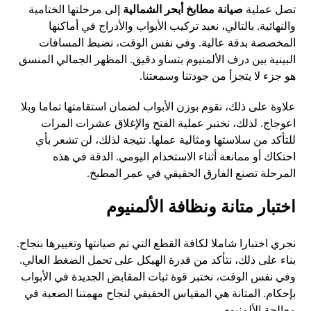
تصل عملية
صيانة مطابخ أبحر الشمالية
إلى مرحلتها الختامية
والنهائية. بالتالي، نعيد تركيب الأبواب والأدراج في أماكنها
المخصصة بدقة عالية. وفي نفس الوقت، نضبط المسافات
البينية بين درف الألمنيوم بتساو دقيق. المظهر الجمالي المنسق
هو جزء لا يتجزأ من جودتنا وسمعتنا.
علاوة على ذلك، نقوم بوزن الأبواب لضمان استقامتها تماما وبلا
اعوجاج. لذلك، نختبر عملية الفتح والإغلاق عشرات المرات
للتأكد من سلاستها ومثالية عملها. نتيجة لذلك، لن تشعر بأي
احتكاك أو ممانعة أثناء الاستخدام اليومي. الدقة في هذه
المرحلة تصنع الفارق الحقيقي في عمر المطبخ.
اختبار متانة ونظافة الألمنيوم
نجري اختبارا شاملا لكافة القطع التي تم صيانتها وتغييرها بنجاح.
بناء على ذلك، نتأكد من قدرة الهيكل على تحمل الضغط العالي.
وفي نفس الوقت، نختبر قوة ثبات المقابض الجديدة في الأبواب
بإحكام. المتانة هي المقياس الحقيقي لنجاح مهمتنا الصعبة في
معالجة الألمنيوم.