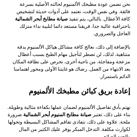
نحن نضمن عودة مطبخك الألمنيوم لحالته الأصلية بسرعة
فائقة. وفي نفس الوقت، نعتمد على أدوات حديثة لتشخيص
كافة الأعطال. بالتالي، يتم تنفيذ
صيانة مطابخ أبحر الشمالية
باحترافية عالية جدا. فريقنا مستعد دائما لتلبية نداء منزلك
العاجل والضروري.
بالإضافة إلى ذلك، نعالج كافة مشاكل هياكل الألمنيوم بدقة
متناهية. لذلك، لن تضطر لتأجيل مهام الطبخ بسبب أعطال
مزعجة ومفاجئة. من ناحية أخرى، نحرص على نظافة المكان
بعد الانتهاء من العمل. رضاك هو غايتنا الأولى ومحور اهتمامنا
الدائم باستمرار.
إعادة بريق كبائن مطبخك الألمنيوم
نهتم بأدق تفاصيل الألمنيوم لضمان عملها بكفاءة مثالية وطويلة.
بناء على ذلك، تعتبر
صيانة مطابخ المنيوم أبحر الشمالية
ضرورة
ملحة. علاوة على ذلك، نتفادى تفاقم المشاكل البسيطة وتحولها
لكوارث مكلفة. التدخل المبكر يوفر عليك الكثير من المال
والجهد الضائع.