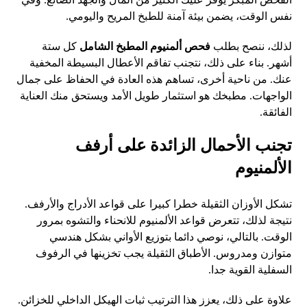
نفس الوقت، يضمن بيئة آمنة للطبخ المريح واليومي.
لذلك، ننصح بطلب
فحص ألمنيوم المطبخ الشامل
كل ستة
أشهر. بناء على ذلك، نتجنب تفاقم الأعطال البسيطة المخفية
عنك. من ناحية أخرى، تساهم هذه العادة في الحفاظ على جمال
الواجهات. مطبخك هو استثمار طويل الأمد ويستحق منك العناية
الفائقة.
تجنب الأحمال الزائدة على أرفف
الألمنيوم
تشكل الأوزان الثقيلة خطرا كبيرا على قواعد الأدراج والأرفف.
نتيجة لذلك، تتعرض قواعد الألمنيوم للانحناء والتشوه بمرور
الوقت. بالتالي، نوصي دائما بتوزيع الأواني بشكل هندسي
متوازن ومدروس. الأطباق الثقيلة يجب تخزينها في الرفوف
السفلية القوية جدا.
علاوة على ذلك، يعزز هذا الترتيب ثبات الهيكل الداخلي للخزائن.