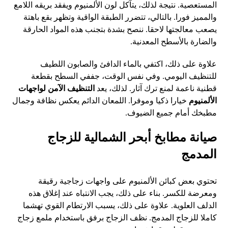
المستعصية. نتيجة لذلك، يتآكل لون الألمنيوم ويفقد بريقه اللامع
والمميز فورا. بالتالي، تتضرر الطبقة الواقية وتظهر بقع باهتة
يصعب معالجتها لاحقا. ننصح بشدة بتجنب هذه المواد الحارقة
والضارة بالأسطح المعدنية.
علاوة على ذلك، اكتفي بالماء الدافئ والصابون اللطيف
للتنظيف اليومي. وفي نفس الوقت، جففي السطح بقطعة
قطنية ناعمة لمنع ترك آثار. لذلك، يعد
التنظيف الآمن لواجهات
الألمنيوم
خيارا ذكيا وموفرا. اللمعان الدائم يعكس نظافة وجمال
مطبخك أمام جميع الضيوف.
صيانة مطابخ أبحر الشمالية للزجاج
المدمج
تحتوي بعض كبائن الألمنيوم على واجهات زجاجية رقيقة
ومعرضة للكسر. بناء على ذلك، يجب الانتباه عند إغلاق هذه
الدلف العلوية. علاوة على ذلك، يسبب الارتطام القوي تهشما
كاملا للزجاج المدمج. نظف الزجاج برفق باستخدام ملمع زجاج