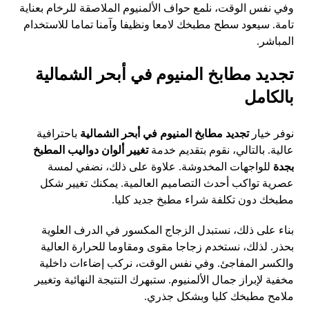
وفي نفس الوقت، نلمع حواف الألمنيوم الملاصقة للرخام بعناية
تامة. سيعود سطح مطبخك لامعا ونظيفا وآمنا تماما للاستخدام
المباشر.
تجديد مطابخ المنيوم في أبحر الشمالية
بالكامل
نوفر خيار
تجديد مطابخ المنيوم في أبحر الشمالية
باحترافية
عالية. بالتالي، نقوم بتقديم خدمة
تغيير ألوان دواليب المطبخ
بجدة
للواجهات المخدوشة. علاوة على ذلك، نضفي لمسة
عصرية تواكب أحدث التصاميم العالمية. يمكنك تغيير شكل
مطبخك دون تكلفة شراء مطبخ جديد كليا.
بناء على ذلك، نستبدل الزجاج المكسور في الدرف العلوية
بحذر. لذلك، نستخدم زجاجا مقوى ومقاوما للحرارة العالية
والكسر المفاجئ. وفي نفس الوقت، نركب إضاءات داخلية
مخفية لإبراز جمال الألمنيوم. ستبهرك النتيجة النهائية وتغيير
ملامح مطبخك كليا وبشكل جذري.