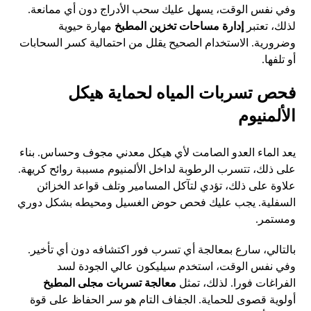
وفي نفس الوقت، يسهل عليك سحب الأدراج دون أي ممانعة.
لذلك، تعتبر
إدارة مساحات تخزين المطبخ
مهارة حيوية
وضرورية. الاستخدام الصحيح يقلل من احتمالية كسر السحابات
أو تلفها.
فحص تسربات المياه لحماية هيكل
الألمنيوم
يعد الماء العدو الصامت لأي هيكل معدني مجوف وحساس. بناء
على ذلك، تتسرب الرطوبة لداخل الألمنيوم مسببة روائح كريهة.
علاوة على ذلك، تؤدي لتآكل المسامير وتلف قواعد الخزائن
السفلية. يجب عليك فحص حوض الغسيل ومحيطه بشكل دوري
ومستمر.
بالتالي، سارع بمعالجة أي تسرب فور اكتشافه دون أي تأخير.
وفي نفس الوقت، استخدم سيليكون عالي الجودة لسد
الفراغات فورا. لذلك، تمثل
معالجة تسربات مجلى المطبخ
أولوية قصوى للحماية. الجفاف التام هو سر الحفاظ على قوة