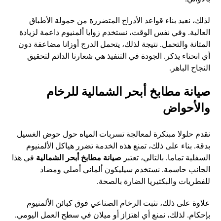
لذلك، نعيد بناء قواعد الأدراج المتضررة من حمولة الأطباق
العالية. وفي نفس الوقت، نستخدم زوايا ألمنيوم داعمة لزيادة
المتانة والتحمل. نتيجة لذلك، يتحمل الدرج أوزانا مضاعفة دون
أي انحناء يذكر. الجودة في التنفيذ هي شعارنا الدائم لتحقيق
النجاح الباهر.
صيانة مطابخ أبحر الشمالية للرخام
والأحواض
نقدم حلولا مبتكرة لمعالجة تسربات المياه حول حوض الغسيل
بدقة. بناء على ذلك، تمنع هذه الخدمة تضرر هياكل الألمنيوم
السفلية تماما. بالتالي، تعتبر
صيانة مطابخ أبحر الشمالية
في هذا
الجانب حاسمة. نستخدم سيليكون ألماني أصلي ومضاد
للفطريات والبكتيريا الضارة بالصحة.
علاوة على ذلك، نثبت الرخام الصناعي فوق كبائن الألمنيوم
بإحكام. لذلك، نمنع أي اهتزاز أو ميلان في سطح العمل اليومي.