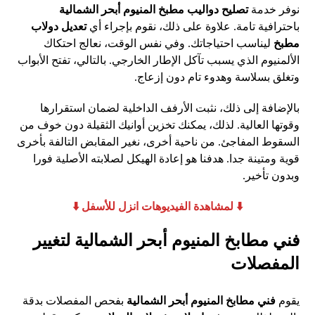
نوفر خدمة
تصليح دواليب مطبخ المنيوم أبحر الشمالية
باحترافية تامة. علاوة على ذلك، نقوم بإجراء أي
تعديل دولاب
مطبخ
ليناسب احتياجاتك. وفي نفس الوقت، نعالج احتكاك
الألمنيوم الذي يسبب تآكل الإطار الخارجي. بالتالي، تفتح الأبواب
وتغلق بسلاسة وهدوء تام دون إزعاج.
بالإضافة إلى ذلك، نثبت الأرفف الداخلية لضمان استقرارها
وقوتها العالية. لذلك، يمكنك تخزين أوانيك الثقيلة دون خوف من
السقوط المفاجئ. من ناحية أخرى، نغير المقابض التالفة بأخرى
قوية ومتينة جدا. هدفنا هو إعادة الهيكل لصلابته الأصلية فورا
وبدون تأخير.
⬇️ لمشاهدة الفيديوهات انزل للأسفل ⬇️
فني مطابخ المنيوم أبحر الشمالية لتغيير
المفصلات
يقوم
فني مطابخ المنيوم أبحر الشمالية
بفحص المفصلات بدقة