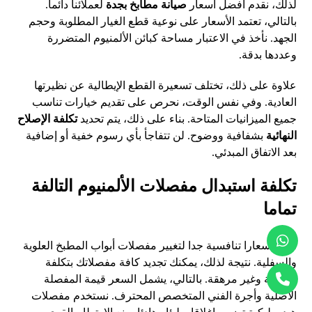
لذلك، نقدم أفضل أسعار
صيانة مطابخ بجدة
لعملائنا دائما.
بالتالي، تعتمد الأسعار على نوعية قطع الغيار المطلوبة وحجم
الجهد. نأخذ في الاعتبار مساحة كبائن الألمنيوم المتضررة
وعددها بدقة.
علاوة على ذلك، تختلف تسعيرة القطع الإيطالية عن نظيرتها
العادية. وفي نفس الوقت، نحرص على تقديم خيارات تناسب
جميع الميزانيات المتاحة. بناء على ذلك، يتم تحديد
تكلفة الإصلاح
النهائية
بشفافية ووضوح. لن تتفاجأ بأي رسوم خفية أو إضافية
بعد الاتفاق المبدئي.
تكلفة استبدال مفصلات الألمنيوم التالفة
تماما
نقدم أسعارا تنافسية جدا لتغيير مفصلات أبواب المطبخ العلوية
والسفلية. نتيجة لذلك، يمكنك تجديد كافة مفصلاتك بتكلفة
معقولة وغير مرهقة. بالتالي، يشمل السعر قيمة المفصلة
الأصلية وأجرة الفني المتخصص المحترف. نستخدم مفصلات