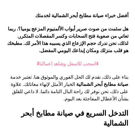
أفضل خبراء صيانة مطابخ أبحر الشمالية لخدمتك
هل سئمت من صوت صرير أبواب الألمنيوم المزعج يوميا؟. ربما
تعاني من صعوبة فتح السحابات وكسر المفصلات المتكرر.
لذلك، نحن ندرك حجم الإزعاج الذي يسببه هذا الأمر لك. مطبخك
هو قلب منزلك ومكان إبداعك اليومي المفضل.
⬇️اسحب للاسفل وشاهد اعمالنا⬇️
بناء على ذلك، نقدم لك الحل الفوري والموثوق هنا. تعتبر خدمة
صيانة مطابخ أبحر الشمالية
الخيار الأمثل لإنهاء معاناتك. علاوة
على ذلك، نحن نوفر لك راحة البال التامة دائما. لا داعي للقلق
بشأن الأعطال المفاجئة بعد اليوم.
التدخل السريع في صيانة مطابخ أبحر
الشمالية