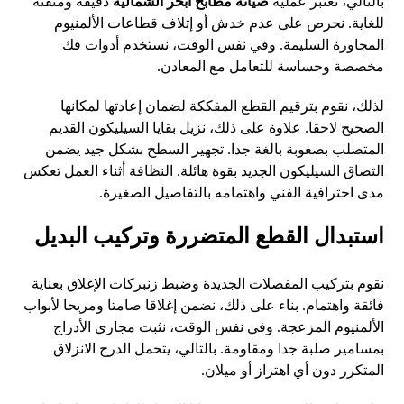
بالتالي، تعتبر عملية
صيانة مطابخ أبحر الشمالية
دقيقة ومتقنة
للغاية. نحرص على عدم خدش أو إتلاف قطاعات الألمنيوم
المجاورة السليمة. وفي نفس الوقت، نستخدم أدوات فك
مخصصة وحساسة للتعامل مع المعادن.
لذلك، نقوم بترقيم القطع المفككة لضمان إعادتها لمكانها
الصحيح لاحقا. علاوة على ذلك، نزيل بقايا السيليكون القديم
المتصلب بصعوبة بالغة جدا. تجهيز السطح بشكل جيد يضمن
التصاق السيليكون الجديد بقوة هائلة. النظافة أثناء العمل تعكس
مدى احترافية الفني واهتمامه بالتفاصيل الصغيرة.
استبدال القطع المتضررة وتركيب البديل
نقوم بتركيب المفصلات الجديدة وضبط زنبركات الإغلاق بعناية
فائقة واهتمام. بناء على ذلك، نضمن إغلاقا صامتا ومريحا لأبواب
الألمنيوم المزعجة. وفي نفس الوقت، نثبت مجاري الأدراج
بمسامير صلبة جدا ومقاومة. بالتالي، يتحمل الدرج الانزلاق
المتكرر دون أي اهتزاز أو ميلان.