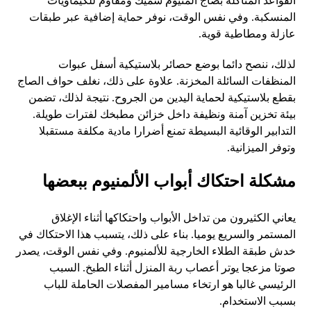
القواعد المتآكلة بصاج ألمنيوم سميك ومقاوم للكيماويات
المنسكبة. وفي نفس الوقت، نوفر حماية إضافية عبر طبقات
عازلة ومطاطية قوية.
لذلك، ننصح دائما بوضع حصائر بلاستيكية أسفل عبوات
المنظفات السائلة المخزنة. علاوة على ذلك، نغلف حواف الصاج
بقطع بلاستيكية لحماية اليدين من الجروح. نتيجة لذلك، تضمن
بيئة تخزين آمنة ونظيفة داخل خزائن مطبخك لفترات طويلة.
التدابير الوقائية البسيطة تمنع أضرارا مادية مكلفة مستقبلا
وتوفر الميزانية.
مشكلة احتكاك أبواب الألمنيوم ببعضها
يعاني الكثيرون من تداخل الأبواب واحتكاكها أثناء الإغلاق
المستمر والسريع يوميا. بناء على ذلك، يتسبب هذا الاحتكاك في
خدش طبقة الطلاء الخارجية للألمنيوم. وفي نفس الوقت، يصدر
صوتا مزعجا يوتر أعصاب ربة المنزل أثناء الطبخ. السبب
الرئيسي غالبا هو ارتخاء مسامير المفصلات الحاملة للباب
بسبب الاستخدام.