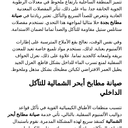
تتميز المنطقة الساحلية بارتفاع ملحوظ في معدلات الرطوبة
الجوية الخانقة جدا. بناء على ذلك، تتأثر المفصلات المعدنية
العادية وتتعرض للصدأ السريع والتآكل. تعتبر ريادتنا في
صيانة
مطابخ بجدة
حلا مثاليا لمواجهة هذا التحدي. نستخدم مفصلات
ستانلس ستيل مقاومة للتآكل والصدأ تماما لضمان الاستدامة.
وفي نفس الوقت، نعالج بقع الأملاح المترسبة على إطارات
الألمنيوم بعناية. لذلك، نستخدم مواد تلميع خاصة تعيد للمعدن
بريقه ولمعانه كالجديد تماما. علاوة على ذلك، نعزل الحواف
السفلية لمنع تسرب الماء للداخل بشكل قاطع. العزل الجيد
يطيل العمر الافتراضي لكبائن مطبخك بشكل مذهل وملحوظ.
صيانة مطابخ أبحر الشمالية للتآكل
الداخلي
تتسبب منظفات الأطباق الكيميائية القوية في تآكل قواعد
دواليب الألمنيوم السفلية. بالتالي، تأتي خدمة
صيانة مطابخ أبحر
الشمالية
كمنقذ سريع لهذه المشكلة المدمرة. نقوم باستبدال