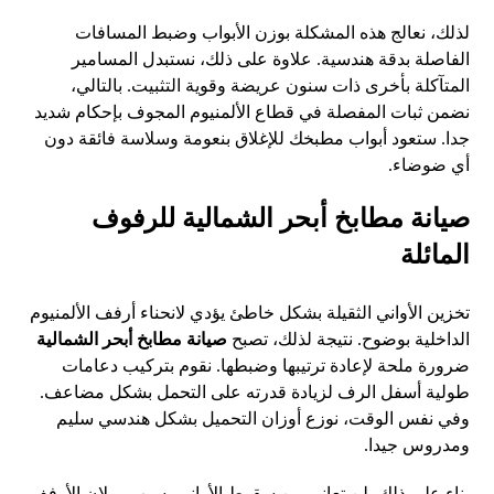
لذلك، نعالج هذه المشكلة بوزن الأبواب وضبط المسافات
الفاصلة بدقة هندسية. علاوة على ذلك، نستبدل المسامير
المتآكلة بأخرى ذات سنون عريضة وقوية التثبيت. بالتالي،
نضمن ثبات المفصلة في قطاع الألمنيوم المجوف بإحكام شديد
جدا. ستعود أبواب مطبخك للإغلاق بنعومة وسلاسة فائقة دون
أي ضوضاء.
صيانة مطابخ أبحر الشمالية للرفوف
المائلة
تخزين الأواني الثقيلة بشكل خاطئ يؤدي لانحناء أرفف الألمنيوم
الداخلية بوضوح. نتيجة لذلك، تصبح
صيانة مطابخ أبحر الشمالية
ضرورة ملحة لإعادة ترتيبها وضبطها. نقوم بتركيب دعامات
طولية أسفل الرف لزيادة قدرته على التحمل بشكل مضاعف.
وفي نفس الوقت، نوزع أوزان التحميل بشكل هندسي سليم
ومدروس جيدا.
بناء على ذلك، لن تعاني من سقوط الأواني بسبب ميلان الأرفف