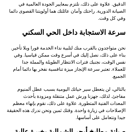
الدقيق. علاوة على ذلك، نلتزم بمعايير الجودة العالمية في
الصيانة الدورية. راحتك وأمان عائلتك هما أولويتنا القصوى دائما
وفي كل وقت.
سرعة الاستجابة داخل الحي السكني
نحن متواجدون بالقرب منك لتلبية نداء الخدمة فورا وبلا تأخير.
بناء على ذلك، نصل إليك في أسرع وقت ممكن قياسيا. وفي
نفس الوقت، نجنبك فترات الانتظار الطويلة والمملة جدا
للعملاء. تعتبر سرعة الإنجاز ميزة تنافسية نفخر بها دائما أمام
الجميع.
بالتالي، لن يتعطل سير حياتك اليومية بسبب عطل ألمنيوم
مفاجئ. لذلك، جهزنا ورش عمل متنقلة ومزودة بأحدث
المعدات الفنية المتطورة. علاوة على ذلك، نقوم بإنهاء معظم
الإصلاحات في زيارة واحدة. وقتك ثمين ونحن ندرك هذه الحقيقة
جيدا ونتعامل على أساسها.
صيانة مطابخ أبحر الشمالية بخبرة عالية