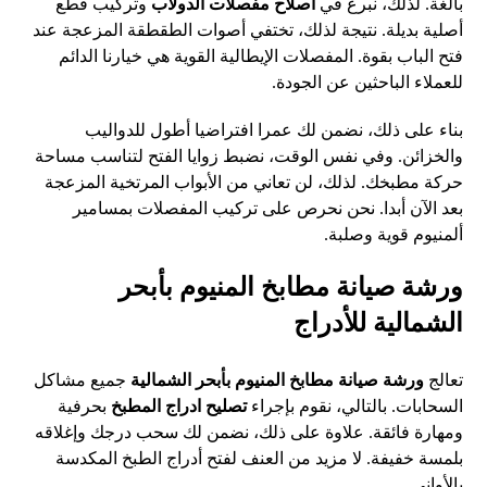
بالغة. لذلك، نبرع في
اصلاح مفصلات الدولاب
وتركيب قطع
أصلية بديلة. نتيجة لذلك، تختفي أصوات الطقطقة المزعجة عند
فتح الباب بقوة. المفصلات الإيطالية القوية هي خيارنا الدائم
للعملاء الباحثين عن الجودة.
بناء على ذلك، نضمن لك عمرا افتراضيا أطول للدواليب
والخزائن. وفي نفس الوقت، نضبط زوايا الفتح لتناسب مساحة
حركة مطبخك. لذلك، لن تعاني من الأبواب المرتخية المزعجة
بعد الآن أبدا. نحن نحرص على تركيب المفصلات بمسامير
ألمنيوم قوية وصلبة.
ورشة صيانة مطابخ المنيوم بأبحر
الشمالية للأدراج
تعالج
ورشة صيانة مطابخ المنيوم بأبحر الشمالية
جميع مشاكل
السحابات. بالتالي، نقوم بإجراء
تصليح ادراج المطبخ
بحرفية
ومهارة فائقة. علاوة على ذلك، نضمن لك سحب درجك وإغلاقه
بلمسة خفيفة. لا مزيد من العنف لفتح أدراج الطبخ المكدسة
بالأواني.