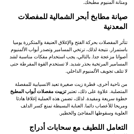
ومتانة ألمنيوم مطبخك.
صيانة مطابخ أبحر الشمالية للمفصلات
المعدنية
تتأثر المفصلات بحركة الفتح والإغلاق العنيفة والمتكررة يوميا
باستمرار. نتيجة لذلك، ترتخي المسامير وتصدر أبواب الألمنيوم
أصواتا مزعجة جدا. بالتالي، يجب استخدام مفكات مناسبة لشد
المسامير المرتخية بحذر شديد. لا تستخدم القوة المفرطة حتى
لا تتلف تجويف الألمنيوم الداخلي.
من ناحية أخرى، قطرة زيت صغيرة تعيد الانسيابية للمفصلة
المتصلبة. علاوة على ذلك، تعتبر
تزييت مفصلات أبواب المطبخ
خطوة سريعة ومفيدة. لذلك، تضمن هذه العملية إغلاقا هادئا
ومريحا للأعصاب دائما. العناية البسيطة تمنع كسر الدلف
العلوية وسقوطها المفاجئ والخطير.
التعامل اللطيف مع سحابات أدراج