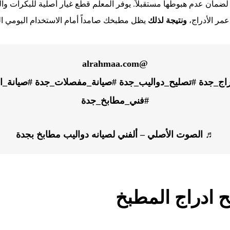
ضمان عدم هبوطها مستقبلاً. يوفر المعلم قطع غيار أصلية للبكرات وال
مر الأدراج،
ونتيجة لذلك
يظل مطبخك صامداً أمام الاستخدام اليومي ا
@alrahmaa.com
راج_جدة
#تصليح_دواليب_جدة
#صيانة_مفصلات_جدة
#صيانة_ا
#فني_مطابخ_جدة
♬ الصوت الأصلي – ألفني لصيانه دواليب مطابخ بجدة
 ادراج المطبخ