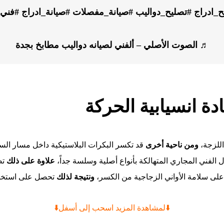
ح_ادراج
#تصليح_دواليب
#صيانة_مفصلات
#صيانة_ادراج
#فني_
♬ الصوت الأصلي – ألفني لصيانه دواليب مطابخ بجدة
دة انسيابية الحركة
 اللزجة،
ومن ناحية أخرى
قد تكسر البكرات البلاستيكية داخل مسار السح
ل الفني المجاري المتهالكة بأنواع أصلية وسلسة جداً،
علاوة على ذلك
تض
لى سلامة الأواني الزجاجية من الكسر،
ونتيجة لذلك
تحصل على استخدا
⬇️لمشاهدة المزيد اسحب إلى أسفل⬇️