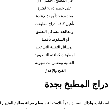
في المطبخ؛ احصل الآن
على خصم ١٥% لفترة
محدودة جداً بجدة لإعادة
تأهيل كافة أدراج مطبخك
ومعالجة مشاكل التعليق
أو السقوط بأفضل
الوسائل التقنية التي تعيد
لمطبخك كفاءته التنظيمية
العالية وتضمن لك سهولة
الفتح والإغلاق.
دراج المطبخ
بجدة
السحابات،
ولذلك
ننصحك دائماً بالاستعانة بـ
معلم صيانة مطابخ المنيوم
ال