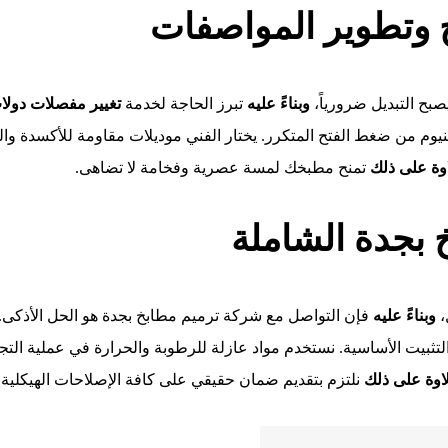
 وتطوير المواصفات
صبح التبديل ضرورياً،
وبناءً عليه
تبرز الحاجة لخدمة
تغيير مفصلات دول
يوم من ضغط الفتح المتكرر. يختار الفني موديلات مقاومة للأكسدة وال
وة على ذلك
تمنح مطبخك لمسة عصرية وفخامة لا تضاهى.
بجدة الشاملة
،
وبناءً عليه
فإن التواصل مع شركة ترميم مطابخ بجدة هو الحل الأذكى. ت
تثبيت الأساسية. نستخدم مواد عازلة للرطوبة والحرارة في عملية التج
اوة على ذلك
نلتزم بتقديم ضمان حقيقي على كافة الإصلاحات الهيكلية ا