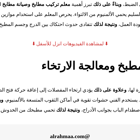
ي الضبط،
وبناءً على ذلك
تبرز أهمية
معلم تركيب مطابخ وصيانة مطابخ
ا
لسليم يحمي الألمنيوم من الالتواء. يحرص المعلم على استخدام موازين 
جودة العمل،
ونتيجة لذلك
تتفادى حدوث احتكاك بين الدرج وجسم المطبخ
⬇️ لمشاهدة الفيديوهات انزل للأسفل ⬇️
بخ ومعالجة الارتخاء
ة لها،
وعلاوة على ذلك
يؤدي ارتخاء المفصلات إلى إعاقة حركة فتح الدر
 يستخدم الفني حشوات تقوية في أماكن الثقوب المتسعة بالألمنيوم،
وب
صطدام الباب بجوانب الأدراج،
ونتيجة لذلك
تحمي مطبخك من الخدوش.
@alrahmaa.com