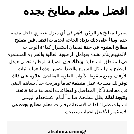
افضل معلم مطابخ بجده
يعتبر المطبخ هو الركن الأهم في أي منزل عصري داخل مدينة
جدة.
وبناءً على ذلك
تزداد الحاجة لخدمات
افضل فني تصليح
مطابخ المنيوم في جدة
لضمان استمرار كفاءة الوحدات.
الألمنيوم يتأثر بشدة بعوامل الرطوبة العالية والحرارة المستمرة
في المناطق الساحلية.
ولذلك
فإن الصيانة الوقائية تحمي هيكل
المطبخ من التآكل السريع والصدأ. تضمن هذه العملية ثبات
الأرفف ومنع سقوط الأبواب العلوية المفاجئ.
علاوة على ذلك
توفر لك مساحة عمل منظمة تماماً ومريحة جداً. يساهم الفني
في معالجة تآكل المفاصل والقطاعات المعدنية بدقة فائقة.
ونتيجة لذلك
يظل مطبخك صامداً أمام الاستخدام اليومي
لسنوات طويلة.لذلك، الاستعانة بخبرات
معلم مطابخ بجده
هي
الاستثمار الأفضل لحماية مطبخك.
@alrahmaa.com