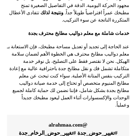
مجهود الحركة اليومية. الدقة في التفاصيل الصغيرة تمنح
مطبخك عمراً افتراضياً طويلاً جداً.
ونتيجة لذلك
تتفادى الأعطال
المتكررة الناتجة عن سوء التركيب.
خدمات شاملة مع معلم دواليب مطابخ محترف بجدة
عند الحاجة إلى تجديد أو تعديل مساحة مطبخك، فإن الاستعانة بـ
معلم دواليب مطابخ محترف هي الخطوة الأهم لضمان سلامة
الهيكل. نحن لا نقتصر فقط على التصليح، بل نوفر خدمة
متكاملة تشمل فك و نقل مطابخ جدة باحترافية عالية مع إعادة
التركيب بنفس المتانة الأصلية. سواء كنت تبحث عن معلم
مطابخ المنيوم متخصص أو تحتاج إلى خدمة صيانة دواليب
مطابخ بجدة بشكل شامل، فإننا نضمن لك حماية كاملة لجميع
الوحدات والإكسسوارات أثناء العمل ليعود مطبخك جديداً
وعملياً.
@alrahmaa.com
#تغيير_حوض_جدة
#تغيير_حوض_الرخام_جدة