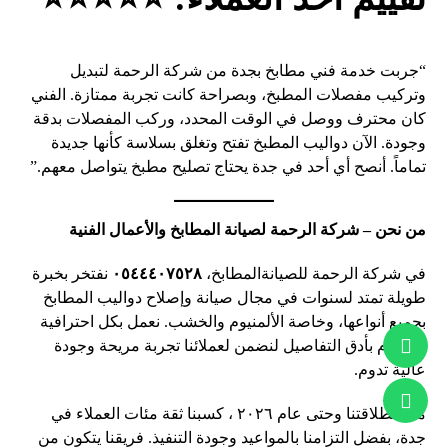
“جربت خدمة فني مطابخ بجدة من شركة الرحمة لتبديل
وتركيب مفصلات المطبخ، وبصراحة كانت تجربة ممتازة. الفني
كان محترف ووصل في الوقت المحدد، وركب المفصلات بدقة
وجودة. الآن دواليب المطبخ تفتح وتغلق بسلاسة كأنها جديدة
تماماً. أنصح أي أحد في جدة يحتاج تصليح مطبخ يتواصل معهم.”
من نحن – شركة الرحمة لصيانة المطابخ والأعمال الفنية
في شركة الرحمة للصيانةالمطابخ،
٠٥٤٤٤٠٧٥٢٨
نفتخر بخبرة
طويلة تمتد لسنوات في مجال صيانة وإصلاح دواليب المطابخ
بجميع أنواعها، وخاصة الألمنيوم والخشب. نعمل بكل احترافية
واهتمام بأدق التفاصيل لنضمن لعملائنا تجربة مريحة وجودة
عالية تدوم.
منذ انطلاقتنا وحتى عام ٢٠٢٦ ، كسبنا ثقة مئات العملاء في
جدة، بفضل التزامنا بالمواعيد وجودة التنفيذ. فريقنا يتكون من