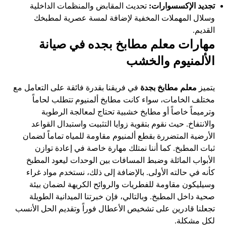
تجديد الإكسسوارات:
تحديث المقابض والمنظمات الداخلية
وسلال المهملات المخفية لإضافة لمسة عصرية لمطبخك
القديم.
مهارات
معلم مطابخ بجده
في صيانة
الألمنيوم والخشب
يتميز
معلم مطابخ بجدة
في فريقنا بقدرة فائقة على التعامل مع
مختلف الخامات، سواء كانت مطابخ ألمنيوم تتطلب لحاماً
وترميماً خاصاً أو مطابخ خشبية تحتاج لمعالجة الرطوبة
والانتفاخ. حيث نقوم بتقوية زوايا التثبيت واستبدال القواعد
الأرضية المتضررة بقطع ألمنيوم مقاومة للمياه تماماً لضمان
ثبات المطبخ. كما أننا نمتلك مهارة خاصة في إعادة توازن
الأبواب المائلة وضبط المسافات بين الوحدات ليعود المطبخ
كأنه في حالته الأولى. بالإضافة إلى ذلك، نستخدم مواد غراء
وسيليكون مقاومة للفطريات والروائح الكريهة لضمان بيئة
صحية داخل المطبخ. وبالتالي، فإن خبرتنا الميدانية الطويلة
تجعلنا قادرين على تشخيص الأعطال فوراً وتقديم الحل الأنسب
لكل مشكلة.