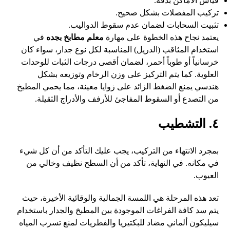
قياس الأماكن بدقة.
تركيب المفصلات بشكل صحيح.
تثبيت السحابات لضمان عدم سقوط الدواليب.
يعتمد نجاح هذه الخطوة على مهارة
معلم مطابخ بجده
في
استخدام المثاقب (الدريل) المناسبة لكل نوع جدار، سواء كان
خرسانياً أو طوباً أحمر، لضمان أقصى درجات الثبات للوحدات
العلوية. كما يتم التركيز على وزن الرخام وتوزيعه بشكل
هندسي يمنع الضغط الزائد على زوايا معينة، مما يحمي المطبخ
من التصدع أو السقوط المفاجئ للأرفف والأدراج الثقيلة.
٤. التشطيب
بمجرد الانتهاء من التركيب، يجب عليك التأكد من أن كل شيء
في مكانه. في النهاية، تأكد من أن السطح نظيف وخالي من
العيوب.
تعد هذه المرحلة هي اللمسة الجمالية والوقائية الأخيرة، حيث
يتم سد كافة الفراغات الموجودة بين المطبخ والجدار باستخدام
سيليكون ألماني مضاد للبكتيريا والفطريات لمنع تسرب المياه