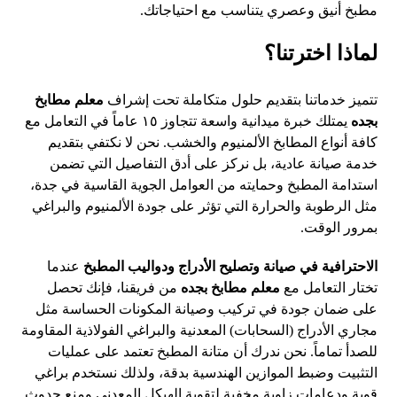
مطبخ أنيق وعصري يتناسب مع احتياجاتك.
لماذا اخترتنا؟
تتميز خدماتنا بتقديم حلول متكاملة تحت إشراف
معلم مطابخ
بجده
يمتلك خبرة ميدانية واسعة تتجاوز ١٥ عاماً في التعامل مع
كافة أنواع المطابخ الألمنيوم والخشب. نحن لا نكتفي بتقديم
خدمة صيانة عادية، بل نركز على أدق التفاصيل التي تضمن
استدامة المطبخ وحمايته من العوامل الجوية القاسية في جدة،
مثل الرطوبة والحرارة التي تؤثر على جودة الألمنيوم والبراغي
بمرور الوقت.
الاحترافية في صيانة وتصليح الأدراج ودواليب المطبخ
عندما
تختار التعامل مع
معلم مطابخ بجده
من فريقنا، فإنك تحصل
على ضمان جودة في تركيب وصيانة المكونات الحساسة مثل
مجاري الأدراج (السحابات) المعدنية والبراغي الفولاذية المقاومة
للصدأ تماماً. نحن ندرك أن متانة المطبخ تعتمد على عمليات
التثبيت وضبط الموازين الهندسية بدقة، ولذلك نستخدم براغي
قوية ودعامات زاوية مخفية لتقوية الهيكل المعدني ومنع حدوث