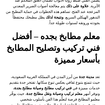
يضمن الفني ضبط زوايا الأبواب لضمان الغلق المحكم ضد
الأتربة.
علاوة على ذلك
يتم معالجة أصوات الصرير المعدني
المزعجة عند الفتح. تساهم هذه الخطوات في حماية المطبخ من
التدهور الهيكلي السريع.
ونتيجة لذلك
يظل مطبخك محتفظاً
بجودته ورونقه لسنوات طويلة جداً.
معلم مطابخ بجده – أفضل
فني تركيب وتصليح المطابخ
بأسعار مميزة
تعد
مدينة جدة
من أبرز المدن في المملكة العربية السعودية،
حيث تتمتع بتنوع ثقافي يعكس تنوع سكانها. تفتخر جدة بتقديم
خدمات مميزة في
فني تركيب مطابخ وصيانة مطابخ بجدة،
ونوفر أمهر
معلم تركيب وصيانة ونقل مطابخ جدة
، حيث يوفّر
معلمو المطابخ فرصة لتعلّم هذا الفن بأسلوب شخصي
ومحترف، دون الحاجة لزيارة المحلات. يتميز هؤلاء المعلمون