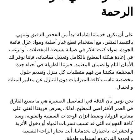
الرحمة
على أن تكون خدماتنا شاملة تبدأ من الفحص الدقيق وتنتهي
بالتنفيذ المتقن، مع استخدام قطع غيار أصلية ومواد عزل فائقة
الجودة. سواء كنت تفكر في صيانة بسيطة للمفصلات، أو ترغب
في إعادة هيكلة المطبخ بالكامل وتعديل مقاساته، فإننا نوفر لك
الأمان التام والضمان المعتمد. خبرتنا الطويلة في أحياء جدة
المختلفة مكنتنا من فهم متطلبات كل منزل وتقديم حلول
مخصصة تناسب كافة الميزانيات دون التنازل عن معايير المتانة
والجمال.
نحن نؤمن بأن الدقة في التفاصيل الصغيرة هي ما يصنع الفارق
في العمر الافتراضي للمطبخ. لذلك، يحرص فريقنا الفني على
معايرة الزوايا، وضبط اتزان الوحدات السفلية والعلوية، وسد
كافة الفجوات التي قد تسبب تسربات المياه أو دخول الأتربة
والحشرات. باختيارك لخدماتنا، أنت تختار الراحة النفسية
والجودة التي تدوم لسنوات طويلة.