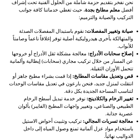
نحن نفخر بتقديم حزمة شاملة من الحلول الفنية تحت إشراف
أفضل
معلم مطابخ بجدة
، حيث تغطي خدماتنا كافة جوانب
التركيب والصيانة والترميم:
صيانة وتغيير المفصلات:
نقوم باستبدال المفصلات الصدئة
والمتهالكة بأخرى هيدروليكية أصلية توفر إغلاقاً ناعماً وصامتاً
للأبواب.
إصلاح سحابات الأدراج:
معالجة مشكلة ثقل الأدراج أو خروجها
عن المسار من خلال تركيب مجاري (سحابات) إيطالية وألمانية
تتحمل الأوزان الثقيلة.
قص وتعديل مقاسات المطابخ:
إذا قمت بشراء مطبخ جاهز أو
انتقلت لمنزل جديد، فنحن بارعون في تعديل مقاسات الوحدات
لتناسب المساحة الجديدة بكل دقة.
تغيير الرخام والكلادينج:
نوفر خدمة تبديل أسطح الرخام
الطبيعي والصناعي، وتغيير واجهات المطبخ (الفايبر) بألوان
عصرية جذابة.
معالجة تسربات المجالي:
تركيب وتثبيت أحواض الاستيل
باستخدام مواد عزل ألمانية تمنع وصول المياه إلى داخل
الدواليب نهائياً.