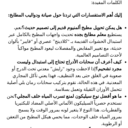
الكلمات المفيدة:
إليك أهم الاستفسارات التي تردنا حول صيانة ودواليب المطابخ:
هل يمكن تحويل مطبخ ألمنيوم قديم إلى تصميم حديث؟
نعم،
يستطيع
معلم مطابخ بجده
تحديث واجهات المطبخ بالكامل عبر
استبدال الحشوات القديمة بـ “كلادينج” عصري أو “فايبر” بألوان
حديثة، مع تغيير المقابض والمفصلات ليعود المطبخ مواكباً
لأحدث التصاميم العالمية.
كيف أعرف أن سحابات الأدراج تحتاج إلى استبدال وليست
مجرد تشحيم؟
إذا لاحظت وجود “رايش” معدني تحت الدرج أو
صعوبة في الغلق حتى بعد التنظيف، فهذا يعني تآكل المجاري
المعدنية. في هذه الحالة، نقوم بتركيب سحابات رمان بلي أصلية
تتحمل الأوزان الثقيلة وتعمل بسلاسة.
ما هو أفضل نوع سيليكون لمنع تسرب المياه خلف المجلي؟
نحن
نستخدم حصرياً السيليكون الألماني الأصلي المضاد للبكتيريا
والفطريات. هذا النوع لا يتغير لونه بمرور الوقت ولا يسمح
بمرور المياه خلف الوحدات، مما يحمي هيكل المطبخ من التعفن
أو الرطوبة.