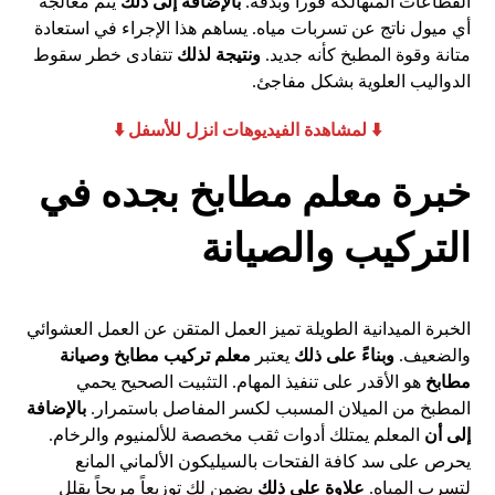
القطاعات المتهالكة فوراً وبدقة.
بالإضافة إلى ذلك
يتم معالجة
أي ميول ناتج عن تسربات مياه. يساهم هذا الإجراء في استعادة
متانة وقوة المطبخ كأنه جديد.
ونتيجة لذلك
تتفادى خطر سقوط
الدواليب العلوية بشكل مفاجئ.
⬇️ لمشاهدة الفيديوهات انزل للأسفل ⬇️
خبرة معلم مطابخ بجده في
التركيب والصيانة
الخبرة الميدانية الطويلة تميز العمل المتقن عن العمل العشوائي
والضعيف.
وبناءً على ذلك
يعتبر
معلم تركيب مطابخ وصيانة
مطابخ
هو الأقدر على تنفيذ المهام. التثبيت الصحيح يحمي
المطبخ من الميلان المسبب لكسر المفاصل باستمرار.
بالإضافة
إلى أن
المعلم يمتلك أدوات ثقب مخصصة للألمنيوم والرخام.
يحرص على سد كافة الفتحات بالسيليكون الألماني المانع
لتسرب المياه.
علاوة على ذلك
يضمن لك توزيعاً مريحاً يقلل