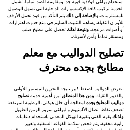
استخدام براغي فولاذية قوية جداً ومقاومة للصدأ تماماً. تشمل
الخدمة تركيب كافة الإكسسوارات الداخلية التي تسهل الوصول
للمستلزمات.
بالإضافة إلى ذلك
يتم التأكد من قوة تحمل الأرفف
للأوزان الثقيلة. يساهم التثبيت السليم في منع حدوث اهتزازات
أو أصوات مزعجة.
ونتيجة لذلك
تحصل على مطبخ صلب
ومستقر تماماً وآمن لأسرتك.
تصليح الدواليب مع معلم
مطابخ بجده محترف
تتعرض الدواليب لضغط كبير نتيجة التخزين المستمر للأواني
والقدور الثقيلة.
ومن هذا المنطلق
تبرز أهمية خدمة
تصليح
دواليب المطبخ بجده
لمعالجة أي خلل هيكلي. الرطوبة المرتفعة
تضعف نقاط اتصال الألمنيوم والبراغي بمرور الزمن الطويل.
ولذلك
يقوم الفني بتقوية الهيكل المعدني باستخدام دعامات
زاوية مخفية. يتم فحص سلامة القواعد السفلية وتغيير