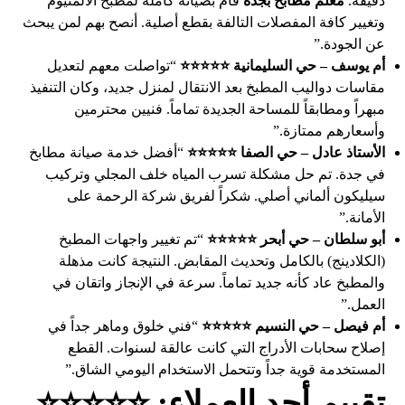
دقيقة.
معلم مطابخ بجده
قام بصيانة كاملة لمطبخ الألمنيوم
وتغيير كافة المفصلات التالفة بقطع أصلية. أنصح بهم لمن يبحث
عن الجودة.”
أم يوسف – حي السليمانية ⭐⭐⭐⭐⭐
“تواصلت معهم لتعديل
مقاسات دواليب المطبخ بعد الانتقال لمنزل جديد، وكان التنفيذ
مبهراً ومطابقاً للمساحة الجديدة تماماً. فنيين محترمين
وأسعارهم ممتازة.”
الأستاذ عادل – حي الصفا ⭐⭐⭐⭐⭐
“أفضل خدمة صيانة مطابخ
في جدة. تم حل مشكلة تسرب المياه خلف المجلي وتركيب
سيليكون ألماني أصلي. شكراً لفريق شركة الرحمة على
الأمانة.”
أبو سلطان – حي أبحر ⭐⭐⭐⭐⭐
“تم تغيير واجهات المطبخ
(الكلادينج) بالكامل وتحديث المقابض. النتيجة كانت مذهلة
والمطبخ عاد كأنه جديد تماماً. سرعة في الإنجاز واتقان في
العمل.”
أم فيصل – حي النسيم ⭐⭐⭐⭐⭐
“فني خلوق وماهر جداً في
إصلاح سحابات الأدراج التي كانت عالقة لسنوات. القطع
المستخدمة قوية جداً وتتحمل الاستخدام اليومي الشاق.”
تقييم أحد العملاء: ⭐⭐⭐⭐⭐