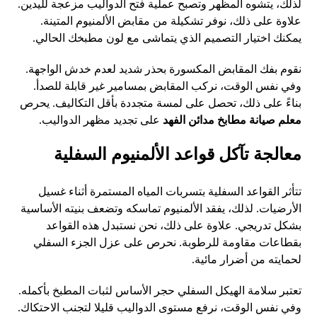
لذلك، يتشوه المظهر وتصبح عملية فتح الدواليب مزعجة لليدين.
علاوة على ذلك، نوفر تشكيلة من مقابض الألمنيوم المتينة.
يمكنك اختيار التصميم الذي يتماشى مع لون مطبخك الحالي.
نقوم بفك المقابض المكسورة بحذر شديد لعدم خدش الواجهة.
وفي نفس الوقت، نركب المقابض بمسامير غير قابلة للصدأ.
بناءً على ذلك، تحصل على لمسة متجددة بأقل التكاليف. يحرص
معلم صيانة مطابخ مدائن الفهد
على تجديد مظهر الدواليب.
معالجة تآكل قواعد الألمنيوم السفلية
تتأثر القواعد السفلية بتسربات المياه المستمرة أثناء غسيل
الأرضيات. لذلك، يفقد الألمنيوم تماسكه وتضعف بنيته الأساسية
بشكل تدريجي. علاوة على ذلك، نحن نستبدل هذه القواعد
بقطاعات مقاومة للرطوبة. نحرص على عزل الجزء السفلي
لحمايته من أضرار مائية.
تعتبر سلامة الهيكل السفلي حجر الأساس لثبات المطبخ بأكمله.
وفي نفس الوقت، نرفع مستوى الدواليب قليلا لتجنب الاحتكاك.