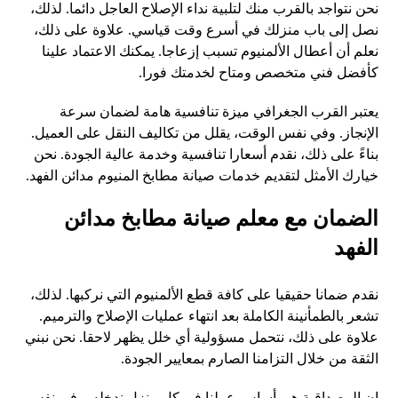
نحن نتواجد بالقرب منك لتلبية نداء الإصلاح العاجل دائما. لذلك،
نصل إلى باب منزلك في أسرع وقت قياسي. علاوة على ذلك،
نعلم أن أعطال الألمنيوم تسبب إزعاجا. يمكنك الاعتماد علينا
كأفضل فني متخصص ومتاح لخدمتك فورا.
يعتبر القرب الجغرافي ميزة تنافسية هامة لضمان سرعة
الإنجاز. وفي نفس الوقت، يقلل من تكاليف النقل على العميل.
بناءً على ذلك، نقدم أسعارا تنافسية وخدمة عالية الجودة. نحن
خيارك الأمثل لتقديم خدمات صيانة مطابخ المنيوم مدائن الفهد.
الضمان مع معلم صيانة مطابخ مدائن
الفهد
نقدم ضمانا حقيقيا على كافة قطع الألمنيوم التي نركبها. لذلك،
تشعر بالطمأنينة الكاملة بعد انتهاء عمليات الإصلاح والترميم.
علاوة على ذلك، نتحمل مسؤولية أي خلل يظهر لاحقا. نحن نبني
الثقة من خلال التزامنا الصارم بمعايير الجودة.
إن المصداقية هي أساس عملنا في كل منزل ندخله. وفي نفس