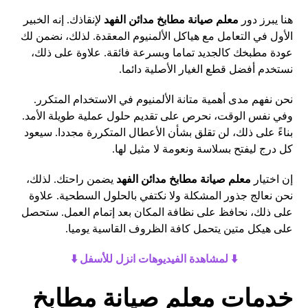
هنا يبرز دور
معلم صيانة مطابخ مدائن الفهد
لإنقاذك. إنه الخبير
الأول في التعامل مع هياكل الألمنيوم المعقدة. لذلك، نضمن لك
عودة مطبخك كالجديد تماما وبسرعة فائقة. علاوة على ذلك،
نستخدم أفضل قطع الغيار الأصلية دائما.
نحن نفهم مدى أهمية متانة الألمنيوم في الاستخدام المتكرر.
وفي نفس الوقت، نحرص على تقديم حلول عملية طويلة الأمد.
بناءً على ذلك، لن تقلق بشأن الأعطال المتكررة مجددا. سيعود
كل درج ليفتح بسلاسة ونعومة لا مثيل لها.
إن اختيار
معلم صيانة مطابخ مدائن الفهد
يضمن راحتك. لذلك،
نحن نعالج جذور المشكلة ولا نكتفي بالحلول السطحية. علاوة
على ذلك، نحافظ على نظافة المكان بعد إتمام العمل. ستحصل
على هيكل متين يتحمل كافة الظروف القاسية يوميا.
⬇️ لمشاهدة الفيديوهات انزل للأسفل ⬇️
خدمات معلم صيانة مطابخ