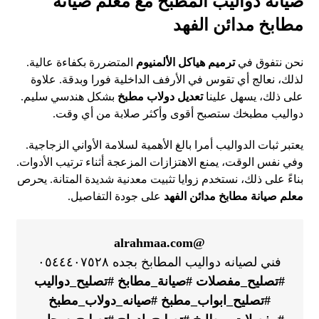
صيانة دواليب المطبخ مع معلم صيانة
مطابخ مدائن الفهد
نحن نتفوق في
ترميم هياكل الألمنيوم
المتضررة بكفاءة عالية.
لذلك، نعالج أي تقوس في الأرفف الداخلية فورا وبدقة. علاوة
على ذلك، يسهل علينا
تعديل دولاب مطبخ
بشكل هندسي سليم.
دواليب مطبخك ستصبح أقوى وأكثر صلابة من أي وقت.
يعتبر ثبات الدواليب أمرا بالغ الأهمية لسلامة الأواني الزجاجية.
وفي نفس الوقت، يمنع الاهتزازات المزعجة أثناء ترتيب الأدوات.
بناءً على ذلك، نستخدم زوايا تثبيت معدنية شديدة المتانة. يحرص
معلم صيانة مطابخ مدائن الفهد
على جودة التفاصيل.
@alrahmaa.com
فني لصيانه دواليب المطابخ بجده ٠٥٤٤٤٠٧٥٢٨
#تصليح_مفصلات
#صيانة_مطابخ
#تصليح_دواليب
#تصليح_ابواب_مطبخ
#صيانه_دولاب_مطبخ