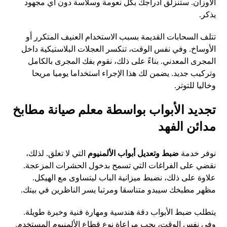
الأوزان. ستنزلق أدراجك بكل نعومة وسلاسة دون أي مجهود
يذكر.
تتلف السحابات القديمة بسبب الاستخدام العنيف المتكرر أو
الأوساخ. وفي نفس الوقت، تنكسر العجلات البلاستيكية داخل
المجرى المعدني. بناءً على ذلك، نقوم بفك المجرى بالكامل
وتركيب جديد. يضمن لك هذا الإجراء استخداما يوميا مريحا
وخاليا للتوتر.
تجديد الأبواب بواسطة معلم صيانة مطابخ
مدائن الفهد
نوفر خدمة
ضبط وتعديل أبواب الألمنيوم
التي لا تغلق. لذلك،
نقضي على الفراغات التي تسمح بدخول الحشرات المزعجة.
علاوة على ذلك، نضبط ميزانية الباب ليتساوى مع الهيكل.
مظهر مطبخك سيبدو متناسقا ومرتبا يسر الناظرين في بيتك.
يتطلب ضبط الأبواب دقة هندسية ومهارة فنية وخبرة طويلة.
وفي نفس الوقت، يجب مراعاة نوع قطاع الألمنيوم المستخدم.