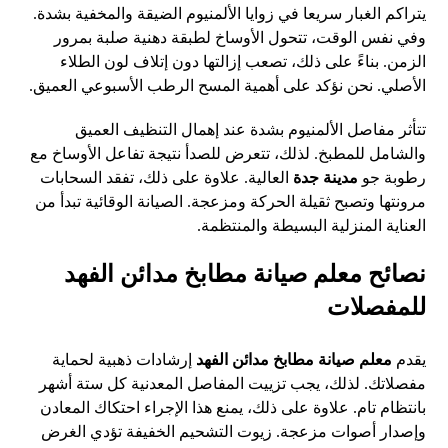
يتراكم الغبار سريعا في زوايا الألمنيوم الضيقة والمخفية بشدة.
وفي نفس الوقت، تتحول الأوساخ لطبقة دهنية صلبة بمرور
الزمن. بناءً على ذلك، تصعب إزالتها دون إتلاف لون الطلاء
الأصلي. نحن نؤكد على أهمية المسح الرطب الأسبوعي العميق.
تتأثر مفاصل الألمنيوم بشدة عند إهمال التنظيف العميق
والشامل للمطبخ. لذلك، تتعرض للصدأ نتيجة تفاعل الأوساخ مع
رطوبة جو
مدينة جدة
العالية. علاوة على ذلك، تفقد السحابات
مرونتها وتصبح ثقيلة الحركة ومزعجة. الصيانة الوقائية تبدأ من
العناية المنزلية البسيطة والمنتظمة.
نصائح معلم صيانة مطابخ مدائن الفهد
للمفصلات
يقدم
معلم صيانة مطابخ مدائن الفهد
إرشادات ذهبية لحماية
مفصلاتك. لذلك، يجب تزييت المفاصل المعدنية كل ستة أشهر
بانتظام تام. علاوة على ذلك، يمنع هذا الإجراء احتكاك المعادن
وإصدار أصوات مزعجة. زيوت التشحيم الخفيفة تؤدي الغرض