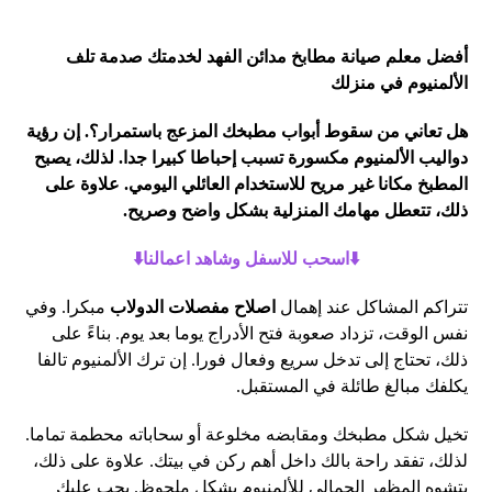
أفضل معلم صيانة مطابخ مدائن الفهد لخدمتك صدمة تلف
الألمنيوم في منزلك
هل تعاني من سقوط أبواب مطبخك المزعج باستمرار؟. إن رؤية
دواليب الألمنيوم مكسورة تسبب إحباطا كبيرا جدا. لذلك، يصبح
المطبخ مكانا غير مريح للاستخدام العائلي اليومي. علاوة على
ذلك، تتعطل مهامك المنزلية بشكل واضح وصريح.
⬇️اسحب للاسفل وشاهد اعمالنا⬇️
تتراكم المشاكل عند إهمال
اصلاح مفصلات الدولاب
مبكرا. وفي
نفس الوقت، تزداد صعوبة فتح الأدراج يوما بعد يوم. بناءً على
ذلك، تحتاج إلى تدخل سريع وفعال فورا. إن ترك الألمنيوم تالفا
يكلفك مبالغ طائلة في المستقبل.
تخيل شكل مطبخك ومقابضه مخلوعة أو سحاباته محطمة تماما.
لذلك، تفقد راحة بالك داخل أهم ركن في بيتك. علاوة على ذلك،
يتشوه المظهر الجمالي للألمنيوم بشكل ملحوظ. يجب عليك