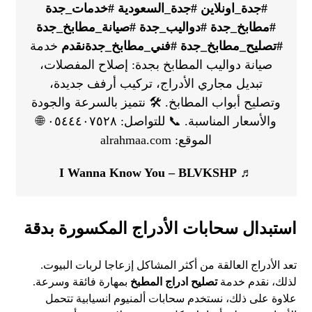
#جدة_اونلاين
#جدة_السعودية
#خدمات_جدة
#مطابخ_جدة
#دواليب_جدة
#صيانة_مطابخ_جدة
#تصليح_مطابخ_جدة
#فني_مطابخ_جدةنقدم
خدمة
صيانة دواليب المطابخ بجدة: إصلاح المفصلات،
تبديل مجاري الأدراج، تركيب أرفف جديدة،
وتصليح أبواب المطابخ. 🛠️ نتميز بالسرعة والجودة
والأسعار المناسبة. 📞 للتواصل: ٠٥٤٤٤٠٧٥٢٨ 🌐
الموقع: alrahmaa.com
♬ I Wanna Know You – BLVKSHP
استبدال سحابات الأدراج المكسورة بدقة
تعد الأدراج العالقة من أكثر المشاكل إزعاجا لربات البيوت.
لذلك، نقدم خدمة
تصليح ادراج المطبخ
بمهارة فائقة وسرعة.
علاوة على ذلك، نستخدم سحابات ألمنيوم انسيابية تتحمل