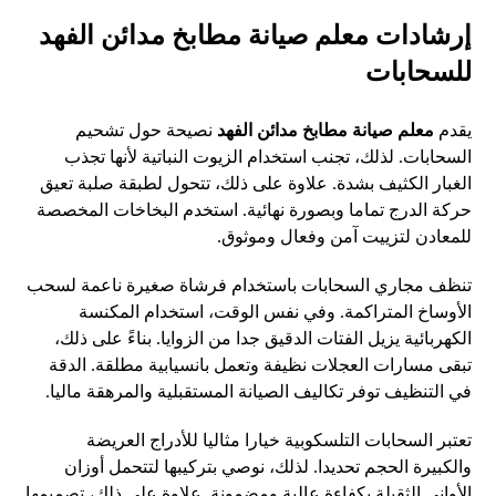
إرشادات معلم صيانة مطابخ مدائن الفهد
للسحابات
يقدم
معلم صيانة مطابخ مدائن الفهد
نصيحة حول تشحيم
السحابات. لذلك، تجنب استخدام الزيوت النباتية لأنها تجذب
الغبار الكثيف بشدة. علاوة على ذلك، تتحول لطبقة صلبة تعيق
حركة الدرج تماما وبصورة نهائية. استخدم البخاخات المخصصة
للمعادن لتزييت آمن وفعال وموثوق.
تنظف مجاري السحابات باستخدام فرشاة صغيرة ناعمة لسحب
الأوساخ المتراكمة. وفي نفس الوقت، استخدام المكنسة
الكهربائية يزيل الفتات الدقيق جدا من الزوايا. بناءً على ذلك،
تبقى مسارات العجلات نظيفة وتعمل بانسيابية مطلقة. الدقة
في التنظيف توفر تكاليف الصيانة المستقبلية والمرهقة ماليا.
تعتبر السحابات التلسكوبية خيارا مثاليا للأدراج العريضة
والكبيرة الحجم تحديدا. لذلك، نوصي بتركيبها لتتحمل أوزان
الأواني الثقيلة بكفاءة عالية ومضمونة. علاوة على ذلك، تصميمها