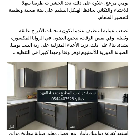
يومي مزعج. علاوة على ذلك، تجد الحشرات طريقا سهلا
للاختباء والتكاثر. يحافظ الهيكل السليم على بيئة صحية ونظيفة
لتحضير الطعام.
تصعب عملية التنظيف عندما تكون سحابات الأدراج عالقة
وثقيلة. وفي نفس الوقت، تتجمع الدهون في الزوايا المكسورة
بشدة. بناءً على ذلك، تزيد الأعباء المنزلية على ربة البيت يوميا.
الصيانة الدورية للألمنيوم توفر وقتا وجهدا كبيرا في التنظيف.
استعد كفاءة دواليبك بأمان مع أفضل معلم صيانة مطابخ مدائن