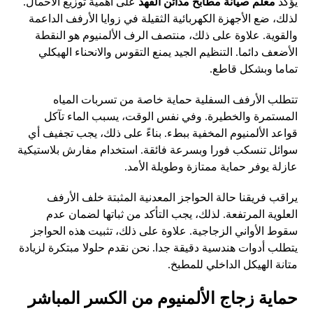
يؤكد
معلم صيانة مطابخ مدائن الفهد
على أهمية توزيع الأحمال.
لذلك، ضع الأجهزة الكهربائية الثقيلة في زوايا الأرفف الداعمة
والقوية. علاوة على ذلك، منتصف الرف الألمنيوم هو النقطة
الأضعف دائما. التنظيم الجيد يمنع التقوس والانحناء الهيكلي
تماما وبشكل قاطع.
تتطلب الأرفف السفلية حماية خاصة من تسربات المياه
المستمرة والخطيرة. وفي نفس الوقت، يسبب الماء تآكل
قواعد الألمنيوم المخفية ببطء. بناءً على ذلك، يجب تجفيف أي
سوائل تنسكب فورا وبسرعة فائقة. استخدام مفارش بلاستيكية
عازلة يوفر حماية ممتازة وطويلة الأمد.
يراقب فريقنا حالة الحواجز المعدنية المثبتة خلف الأرفف
العلوية المرتفعة. لذلك، يجب التأكد من ثباتها لضمان عدم
سقوط الأواني الزجاجية. علاوة على ذلك، تثبيت هذه الحواجز
يتطلب أدوات هندسية دقيقة جدا. نحن نقدم حلولا مبتكرة لزيادة
متانة الهيكل الداخلي للمطبخ.
حماية زجاج الألمنيوم من الكسر المباشر