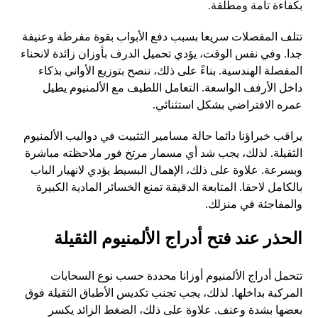
بكفاءة تامة ومطلقة.
تتلف المفصلات سريعا بسبب دفع الأبواب بقوة مفرطة وعنيفة
جدا. وفي نفس الوقت، يؤدي تحميل الدرف بأوزان زائدة لانحناء
المفصلة الهندسية. بناءً على ذلك، ننصح بتوزيع الأواني بذكاء
داخل الأرفف الواسعة. التعامل اللطيف مع الألمنيوم يطيل
عمره الافتراضي بشكل استثنائي.
يراقب خبراؤنا دائما حالة مسامير التثبيت في دواليب الألمنيوم
الثقيلة. لذلك، يجب شد أي مسمار مرتخ فور ملاحظته مباشرة
وبسرعة. علاوة على ذلك، الإهمال البسيط يؤدي لانهيار الباب
بالكامل لاحقا. المتابعة الدقيقة تمنع الخسائر المادية الكبيرة
والمفاجئة في منزلك.
الحذر عند فتح أدراج الألمنيوم الثقيلة
تتحمل أدراج الألمنيوم أوزانا محددة حسب نوع السحابات
المركبة بداخلها. لذلك، يجب تجنب تكديس الأطباق الثقيلة فوق
بعضها بشدة وعنف. علاوة على ذلك، الضغط الزائد يكسر