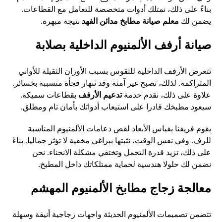
بناءً على ذلك، نمتلك أدوات متخصصة للتعامل مع القطاعات.
يضمن لك
معلم صيانة مطابخ مدائن الفهد
نتيجة مبهرة.
صيانة أرفف الألمنيوم الداخلية بصلابة
تتعرض الأرفف الداخلية للتقوس بسبب الأوزان الثقيلة للأواني
المتراكمة. لذلك، تصبح غير آمنة وقد تنهار فجأة متسببة بخسائر.
علاوة على ذلك، نقدم خدمة
تدعيم الأرفف
بقطاعات سميكة.
سيعود مطبخك قادرا على استيعاب أدواتك بأمان تام ومطلق.
يقوم فريقنا بقياس الأبعاد لقص دعامات الألمنيوم المناسبة
للرف. وفي نفس الوقت، نثبتها ببراغي مخفية لا تؤثر جماليا. بناءً
على ذلك، تزيد قدرة التحمل وتختفي مشكلة الانحناء. نحن
نضمن لك حلولا هندسية لحماية ممتلكاتك داخل المطبخ.
معالجة زجاج مطابخ الألمنيوم المهشم
تتضمن تصميمات الألمنيوم الحديثة واجهات زجاجية أنيقة وسهلة