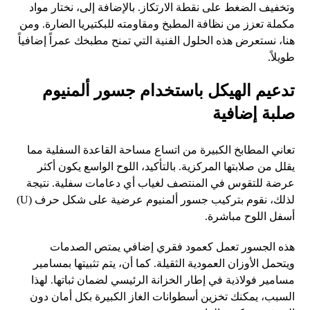
وتخفيف الضغط على نقطة الارتكاز. بالإضافة إلى، نختار مواد
مكملة تعزز من نظافة المطبخ ومقاومته للبكتيريا الضارة. ومن
هنا، نستعرض هذه الحلول الفنية التي تمنح مطبخك عمراً إضافياً
طويلاً.
تدعيم الهيكل باستخدام جسور ألمنيوم
صلبة إضافية
تعاني المطابخ الكبيرة من اتساع مساحة القاعدة السفلية مما
يقلل من صلابتها المركزية. بالتأكيد، اللوح الواسع يكون أكثر
عرضة للتقوس في المنتصف لغياب أي دعامات سفلية. نتيجة
لذلك، نقوم بتركيب جسور ألمنيوم عرضية على شكل حرف (U)
أسفل اللوح مباشرة.
هذه الجسور تعمل كعمود فقري إضافي يمتص الصدمات
ويتحمل الأوزان العمودية الثقيلة. كما أن، يتم تثبيتها بمسامير
مسامير فولاذية في إطار الخزانة الرئيسي لضمان ثباتها. لهذا
السبب، يمكنك تخزين أسطوانات الغاز الكبيرة بكل أمان دون