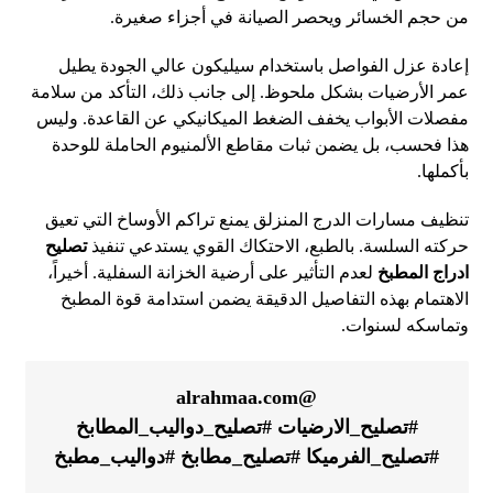
من حجم الخسائر ويحصر الصيانة في أجزاء صغيرة.
إعادة عزل الفواصل باستخدام سيليكون عالي الجودة يطيل
عمر الأرضيات بشكل ملحوظ. إلى جانب ذلك، التأكد من سلامة
مفصلات الأبواب يخفف الضغط الميكانيكي عن القاعدة. وليس
هذا فحسب، بل يضمن ثبات مقاطع الألمنيوم الحاملة للوحدة
بأكملها.
تنظيف مسارات الدرج المنزلق يمنع تراكم الأوساخ التي تعيق
حركته السلسة. بالطبع، الاحتكاك القوي يستدعي تنفيذ
تصليح
ادراج المطبخ
لعدم التأثير على أرضية الخزانة السفلية. أخيراً،
الاهتمام بهذه التفاصيل الدقيقة يضمن استدامة قوة المطبخ
وتماسكه لسنوات.
@alrahmaa.com
#تصليح_الارضيات
#تصليح_دواليب_المطابخ
#تصليح_الفرميكا
#تصليح_مطابخ
#دواليب_مطبخ