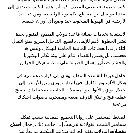
تكلسات بيضاء تضعف المعدن. كما أن، هذه التكلسات تؤدي إلى
تمدد الفواصل بين مقاطع الألمنيوم الرئيسية. ومن هنا، تبدأ
الأرضية في الهبوط الملحوظ عند وضع أي أوزان خفيفة.
الاستعانة بخدمات صيانة قاعدة دولاب المطبخ المنيوم بجدة
تعتبر الخطوة الأهم للإنقاذ. بالطبع، التدخل السريع يمنع انتقال
التلف إلى القطاعات الجانبية الحاملة للهيكل. وليس هذا
فحسب، بل يضمن القضاء التام على بيئة تكاثر البكتيريا
والحشرات.تأثير إهمال الصيانة على سلامة هيكل الخزائن
تجاهل هبوط القاعدة السفلية يؤدي إلى كوارث هندسية في
هيكل الألمنيوم الكامل. في البداية، يؤدي ميل الأرضية إلى
اختلال توازن الأبواب والمفصلات الجانبية. نتيجة لذلك، تصبح
عملية فتح وإغلاق الدرف صعبة ومصحوبة بأصوات احتكاك
مزعجة.
الضغط المستمر على زوايا التجميع المعدنية يسبب تفكك
مسامير التثبيت الفولاذية تدريجياً. إلى جانب ذلك، إهمال
اصلاح
مفصلات الدولاب
يفقد الخزانة صلابتها الهيكلية سريعاً. لهذا