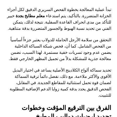
تبدأ عملية المعالجة بخطوة الفحص السريري الدقيق لكل أجزاء
الخزانة المتضررة. بالتأكيد، يتم استدعاء
معلم مطابخ بجدة
خبير
للتأكد من مدى انحراف القاعدة السفلية. نتيجة لذلك، يتمكن
الفني من تحديد نسبة الهبوط والجسور المتضررة بدقة متناهية.
التحقق من سلامة الأرجل الحاملة للدولاب يعتبر جزءاً أساسياً
من الفحص الشامل. كما أن، فحص شبكة السباكة الداخلية
يضمن عدم وجود تسربات خفية مستمرة. لهذا السبب، نضمن
معالجة جذرية للمشكلة بدلاً من تجميل المظهر الخارجي فقط.
تحديد سماكة ألواح الكلادينج الأصلية يساعد في اختيار البديل
الأقوى والأكثر ملاءمة. مع ذلك، نفضل دائماً ترقية السماكة
لضمان قوة تحمل استثنائية للمقاطع الجديدة. في المقابل،
الفحص الدقيق يحدد بدقة كمية زوايا الدعم الإضافية المطلوبة
للتثبيت.
الفرق بين الترقيع المؤقت وخطوات
تجديد ارضيات دواليب المطبخ