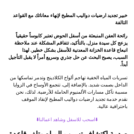
خبير تجديد ارضيات دواليب المطبخ لإنهاء معاناتك مع القواعد
التالفة
رائحة العفن المنبعثة من أسفل الحوض تعتبر كابوساً حقيقياً
يزعج كل سيدة منزل. بالتأكيد، تتفاقم المشكلة عند ملاحظة
انبعاج قاعدة الخزانة المعدنية للأسفل بشكل خطير. لهذا
السبب، يصبح البحث عن حل جذري وسريع أمراً لا يقبل التأجيل
أبداً.
تسربات المياه الخفية تهاجم ألواح الكلادينج وتدمر تماسكها من
الداخل بصمت شديد. بالإضافة إلى، تتجمع الأوساخ في الزوايا
مسببة تآكل مسارات الألمنيوم الحاملة للأرضية. لذلك، نحن
نقدم خدمة تجديد ارضيات دواليب المطبخ لإنقاذ الموقف
باحترافية عالية.
⬇️اسحب للاسفل وشاهد اعمالنا⬇️