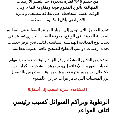
من خصم ١٥% لفترة محدودة جداً لتغيير الأرضيات
المتهالكة بألواح ألمنيوم قوية ومقاومة للماء، وفي
الوقت نفسه المحافظة على نظافة مطبخك وعمره
الافتراضي بأقل التكاليف الممكنة.
تتعدد العوامل التي تؤدي إلى انهيار القواعد السفلية في المطابخ
المعدنية الحديثة. في الواقع، معرفة السبب الجذري تساعد في
تحديد نوع المعالجة الهندسية المناسبة. لذلك، نحن نوفر خدمات
تجديد ارضيات دواليب المطبخ لتصحيح كافة العيوب بفعالية.
التشخيص الدقيق للمشكلة يوفر الجهد والوقت عند تنفيذ مهام
الصيانة الفورية. بالإضافة إلى، يمنع هذا التشخيص تكرار نفس
الأعطال بعد مرور فترة قصيرة. ومن هنا، نستعرض بالتفصيل
أبرز المسببات التي تدمر قواعد خزائن الألمنيوم.
⬇️لمشاهدة المزيد اسحب إلى أسفل⬇️
الرطوبة وتراكم السوائل كسبب رئيسي
لتلف القواعد