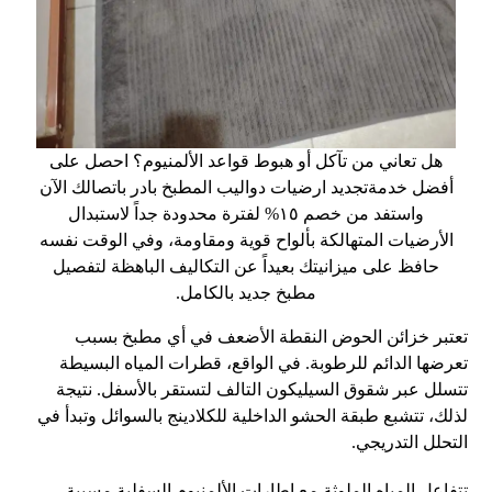
هل تعاني من تآكل أو هبوط قواعد الألمنيوم؟ احصل على
أفضل خدمةتجديد ارضيات دواليب المطبخ بادر باتصالك الآن
واستفد من خصم ١٥% لفترة محدودة جداً لاستبدال
الأرضيات المتهالكة بألواح قوية ومقاومة، وفي الوقت نفسه
حافظ على ميزانيتك بعيداً عن التكاليف الباهظة لتفصيل
مطبخ جديد بالكامل.
تعتبر خزائن الحوض النقطة الأضعف في أي مطبخ بسبب
تعرضها الدائم للرطوبة. في الواقع، قطرات المياه البسيطة
تتسلل عبر شقوق السيليكون التالف لتستقر بالأسفل. نتيجة
لذلك، تتشبع طبقة الحشو الداخلية للكلادينج بالسوائل وتبدأ في
التحلل التدريجي.
تتفاعل المياه الملوثة مع إطارات الألمنيوم السفلية مسببة