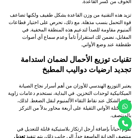
الخوف من كسر القاعدة.
تزيد هذه التقنية من وزن القاعدة بشكل طفيف ولكنها تضاعف
قوة التحمل بنسب مذهلة. مع ذلك، نحرص على اختيار قطاعات
ألمنيوم مقاومة للصدأ لتدعيم هذه المنطقة المخفية. في
المقابل، نضمن لك استقراراً تاماً وعدم سماع أي أصوات
طقطقة عند وضع الأواني.
تقنيات توزيع الأحمال لضمان استدامة
تجديد ارضيات دواليب المطبخ
يعتبر التوزيع الهندسي للأوزان من أهم أسرار نجاح الصيانة
الميكانيكية لوحدات التخزين. في البداية، نستخدم دعامات زاوية
مثلثة الشكل عند نقاط التقاء الألمنيوم لنقل الضغط. لذلك،
تتوزع كتلة الأواني الثقيلة على أربعة محاور بدلاً من التركز
بالمنتصف.
نقوم أحياناً بإضافة أرجل ارتكاز بلاستيكية قابلة للتعديل في
منتصف الخزانة الواسعة جداً. إلى جانب ذلك، يتم تنفيذ
تعديل