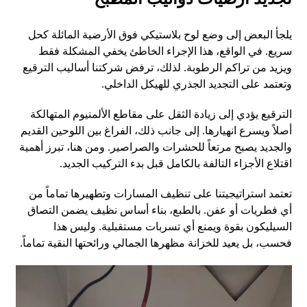
يلجأ البعض إلى وضع لوح بلاستيكي فوق الأرضية المائلة كحل
سريع. في الواقع، هذا الإجراء الخاطئ يخفي المشكلة فقط
ويزيد من تراكم الرطوبة. لذلك، ترفض شركتنا أساليب الترقيع
وتعتمد على التجديد الجذري للهيكل الداخلي.
الترقيع يؤدي إلى زيادة الثقل على مقاطع الألمنيوم المتهالكة
أصلاً ويسرع انهيارها. إلى جانب ذلك، الفراغ بين اللوحين القديم
والجديد يصبح مرتعاً للحشرات والصراصير. ومن هنا، تبرز أهمية
اقتلاع الأجزاء التالفة بالكامل قبل بدء التركيب الجديد.
تعتمد استراتيجيتنا على تنظيف المسارات وتطهيرها تماماً من
أي فطريات أو عفن. بالطبع، بناء أساس نظيف يضمن التصاق
السيليكون بقوة ويمنع أي تسربات مستقبلية. وليس هذا
فحسب، بل يعيد للخزانة مظهرها الجمالي ورائحتها النقية تماماً.