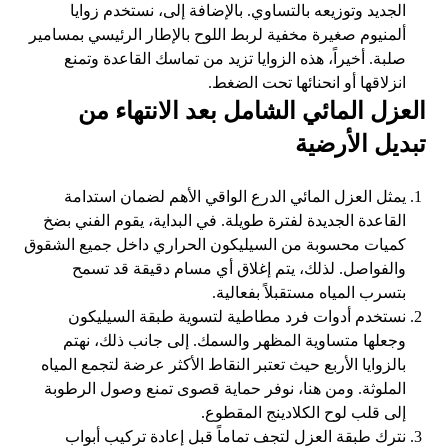
الجديد وتوزيعه بالتساوي. بالإضافة إلى، نستخدم زوايا
ألمنيوم صغيرة مخفية لربط اللوح بالإطار الرئيسي بمسامير
صلبة. أخيراً، هذه الزوايا تزيد من تماسك القاعدة وتمنع
انزلاقها أو انحنائها تحت الضغط.
العزل المائي الشامل بعد الانتهاء من
تبديل الأرضية
يمثل العزل المائي الدرع الواقي الأهم لضمان استدامة
القاعدة الجديدة لفترة طويلة. في البداية، يقوم الفني بضخ
كميات محسوبة من السيليكون الحراري داخل جميع الشقوق
والفواصل. لذلك، يتم إغلاق أي مسام دقيقة قد تسمح
بتسرب المياه مستقبلاً بفعالية.
نستخدم أدوات فرد مطاطية لتسوية طبقة السيليكون
وجعلها متساوية المظهر والسمك. إلى جانب ذلك، نهتم
بالزوايا الأربع حيث تعتبر النقاط الأكثر عرضة لتجمع المياه
الملوثة. ومن هنا، نوفر حماية قصوى تمنع وصول الرطوبة
إلى قلب لوح الكلادينج المقطوع.
نترك طبقة العزل لتجف تماماً قبل إعادة تركيب أبواب