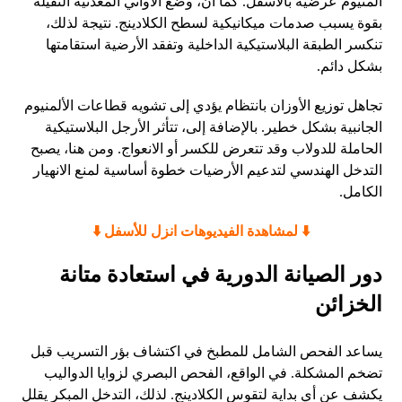
ألمنيوم عرضية بالأسفل. كما أن، وضع الأواني المعدنية الثقيلة
بقوة يسبب صدمات ميكانيكية لسطح الكلادينج. نتيجة لذلك،
تنكسر الطبقة البلاستيكية الداخلية وتفقد الأرضية استقامتها
بشكل دائم.
تجاهل توزيع الأوزان بانتظام يؤدي إلى تشويه قطاعات الألمنيوم
الجانبية بشكل خطير. بالإضافة إلى، تتأثر الأرجل البلاستيكية
الحاملة للدولاب وقد تتعرض للكسر أو الانعواج. ومن هنا، يصبح
التدخل الهندسي لتدعيم الأرضيات خطوة أساسية لمنع الانهيار
الكامل.
​⬇️ لمشاهدة الفيديوهات انزل للأسفل ⬇️
دور الصيانة الدورية في استعادة متانة
الخزائن
يساعد الفحص الشامل للمطبخ في اكتشاف بؤر التسريب قبل
تضخم المشكلة. في الواقع، الفحص البصري لزوايا الدواليب
يكشف عن أي بداية لتقوس الكلادينج. لذلك، التدخل المبكر يقلل