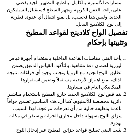
مسارات الألمنيوم بالكامل. بالطبع، التطهير الجيد يقضي
على رائحة العفن الكريهة ويجهز السطح لاستقبال السيليكون
الجديد. وليس هذا فحسب، بل يمنع انتقال أي عدوى فطرية
إلى لوح الكلادينج البديل.
تفصيل الواح كلادينج لقواعد المطبخ
وتثبيتها بإحكام
يأخذ الفني مقاسات القاعدة الداخلية باستخدام أجهزة قياس
ليزرية لضمان دقة متناهية. بالتأكيد، القياس الدقيق يضمن
تطابق اللوح الجديد مع الزوايا وتجنب وجود أي فراغات. نتيجة
لذلك، نمنع اهتزاز الأرضية مستقبلاً ونضمن استقرارها
الميكانيكي التام في مسارها.
يتم قص لوح الكلادينج الجديد خارج المطبخ باستخدام مناشير
دائرية مخصصة للألمنيوم. كما أن، هذه المناشير تضمن حوافاً
ناعمة ونظيفة خالية من أي تعرجات مزعجة. لهذا السبب،
ينزلق اللوح بسهولة داخل مجاري الخزانة ويستقر في مكانه
بهدوء.
يثبت الفني تصليح قواعد خزائن المطبخ عبر إدخال اللوح