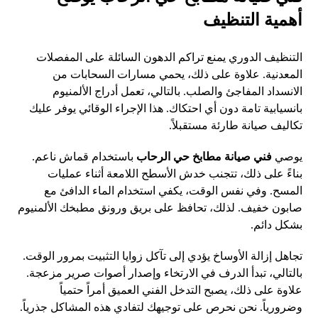
أهمية التنظيف
التنظيف الدوري يمنع تراكم الدهون السائلة على المفصلات
المعدنية. علاوة على ذلك، يحمي مسارات السحابات من
الانسداد المفاجئ والصلب. بالتالي، تعمل أدراج الألمنيوم
بانسيابية تامة دون أي احتكاك. هذا الإجراء الوقائي يوفر عليك
تكاليف صيانة طارئة مستقبلاً.
يوصي
فني صيانة مطابخ حي الرحاب
باستخدام قماش ناعم.
بناءً على ذلك، تتجنب خدش الأسطح اللامعة أثناء عمليات
المسح. وفي نفس الوقت، يكفي استخدام الماء الدافئ مع
صابون خفيف. لذلك، تحافظ على بريق ورونق مطبخك الألمنيوم
بشكل دائم.
تجاهل إزالة الأوساخ يؤدي إلى تآكل زوايا التثبيت بمرور الوقت.
بالتالي، تبدأ الدرف في الارتخاء وإصدار أصوات صرير مزعجة.
علاوة على ذلك، يصبح التدخل الفني العميق أمراً حتمياً
وضرورياً. نحن نحرص على توجيهك لتفادي هذه المشاكل جذرياً.