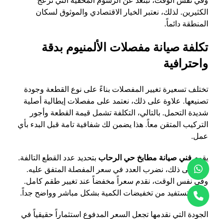
وفي نفس الوقت، نبتعد عن الرسوم المخفية التي تزعج
الكثيرين. لذلك، نعتبر الخيار الاقتصادي والموثوق لسكان
المنطقة دائماً.
تكلفة صيانة مفصلات الألمنيوم بدقة
واحترافية
تختلف تسعيرة تغيير المفصلات بناءً على نوع القطعة وجودة
تصنيعها. علاوة على ذلك، نعتمد على مفصلات إيطالية أصلية
شديدة التحمل. بالتالي، التكلفة تشمل قيمة القطعة وأجور
التركيب المتقن معاً. هذا يضمن لك شفافية تامة قبل البدء بأي
عمل.
يقوم
فني صيانة مطابخ حي الرحاب
بتحديد عدد القطع التالفة.
بناءً على ذلك، نضرب العدد في سعر المفصلة المتفق عليه.
وفي نفس الوقت، نقدم سعراً مخفضاً عند تغيير طقم كامل.
لذلك، تستفيد من تخفيضات الكمية بشكل مباشر وواضح جداً.
الجودة التي نقدمها تجعل السعر المدفوع استثماراً حقيقياً في