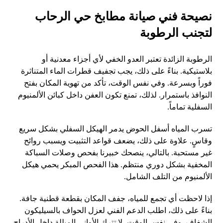
نصيحة فني صيانة مطابخ حي الرحاب
لتجنب الرطوبة
الرطوبة الزائدة تعتبر العدو الخفي لأي أجزاء معدنية أو
بلاستيكية. بناءً على ذلك، يجب تجفيف قطرات الماء المتناثرة
فوراً وبسرعة. وفي نفس الوقت، تأكد من تهوية المكان بفتح
النوافذ باستمرار. لذلك، تمنع تكون العفن داخل كبائن الألمنيوم
السفلية تماماً.
تسرب المياه أسفل الحوض يدمر الهيكل السفلي بشكل سريع
وقاسٍ. علاوة على ذلك، يضعف قواعد التثبيت ويسبب روائح
غير مستحبة. بالتالي، ينصحك خبيرنا بفحص وصلات السباكة
المخفية بشكل دوري منتظم. هذا الفحص المبكر يحمي هيكل
الألمنيوم من التلف الشامل.
إذا لاحظت أي تجمع للمياه، جفف المكان بقطعة قطنية جافة.
بناءً على ذلك، اطلب الدعم الفني لعزل الحواف بالسيليكون
الشفاف. وفي نفس الوقت، لا تترك الأواني المبللة داخل الأدراج