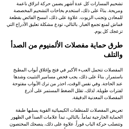
تشحيم المسارات كل عدة أشهر يضمن حركة انزلاق ناعمة
ومريحة. بناءً على ذلك، استخدم بخاخات التشحيم المخصصة
للمعادن وتجنب الزيوت. علاوة على ذلك، امسح الفائض بقطعة
قماش لمنع تجمع الغبار. بالتالي، تودع مشكلة تعليق الأدراج التي
تزعجك كل يوم.
طرق حماية مفصلات الألمنيوم من الصدأ
والتلف
المفصلات تتحمل العبء الأكبر في فتح وإغلاق أبواب المطبخ
باستمرار. بناءً على ذلك، يجب فحص مسامير التثبيت وشدها
عند الحاجة. وفي نفس الوقت، احذر من ترك الأبواب مفتوحة
لفترات طويلة. لذلك، تقلل الضغط المستمر على أذرع
المفصلات المعدنية الدقيقة.
تعريض المفصلات للمنظفات الكيميائية القوية يسلبها طبقة
الحماية الخارجية تماماً. بالتالي، تبدأ علامات الصدأ في الظهور
وتتصلب حركة الباب فوراً. علاوة على ذلك، ينصحك المختصون