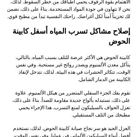
الاهتمام بقوة الرفوف يحمي أطباقك من خطر السقوط. لذلك،
نحن لا نتهاون في جودة المواد المستخدمة. بناءً على ذلك، نضمن
لك تخزيناً آمناً لكل أغراضك. راحتك النفسية تبدأ من مطبخ قوي.
إصلاح مشاكل تسرب المياه أسفل كابينة
الحوض
كابينة الحوض هي الأكثر عرضة للتلف بسبب المياه. بالتالي،
يتآكل معدن الألمنيوم ويصدر روائح غير مستحبة. وفي نفس
الوقت، تتكاثر الحشرات في هذه البيئة. لذلك، نتدخل لإنقاذ
الكابينة من الدمار الشامل.
نقوم بفك الجزء السفلي المتضرر من هيكل الألمنيوم. علاوة
على ذلك، نستبدله بألواح جديدة مقاومة للصدأ. بناءً على ذلك،
نعزل الحواف بالسيليكون لمنع التسرب. هذا الإجراء يحمي
مطبخك من التلف المستقبلي.
العزل الجيد هو سر نجاح صيانة كابينة الحوض. لذلك، نستخدم
أفضل أنواع السيليكون الألماني في عملنا. وفي نفس الوقت،