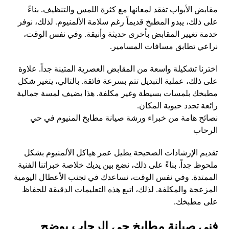
مقابض الأبواب تفقد لمعانها مع كثرة اللمس والتنظيف. بناءً
على ذلك، يبدو المطبخ قديماً رغم سلامة الألمنيوم. لذلك، نوفر
خدمة تغيير المقابض بأخرى حديثة وأنيقة. وفي نفس الوقت،
نراعي تطابق مسافات المسامير.
اخترنا تشكيلة واسعة من المقابض العصرية المتينة جداً. علاوة
على ذلك، عملية التبديل تتم بسرعة فائقة. بالتالي، يتغير شكل
مطبخك بلمسات بسيطة وغير مكلفة. هذا يضيف لمسة جمالية
رائعة تجدد حيوية المكان.
نصائح هامة من خبراء ورشة صيانة مطابخ المنيوم في حي
الرحاب
تقديم الإرشادات الصحيحة يطيل عمر هياكل الألمنيوم بشكل
ملحوظ جداً. بناءً على ذلك، نضع بين يديك خلاصة خبراتنا الفنية
الممتدة. وفي نفس الوقت، نساعدك في تجنب الأعطال اليومية
المزعجة والمكلفة. لذلك، اتبع هذه التعليمات الدقيقة للحفاظ
على مطبخك.
فني صيانة مطابخ حي الرحاب يوضح