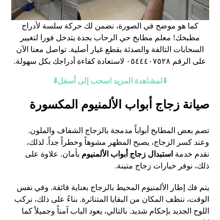
كما هو موضح في الصورة، نضمن لك حركة سلسة لأدراج
مطبخك! معلم مطابخ حي الرحاب بجدة يتدخل فورا لتغيير
السحابات التالفة والصدئة بقطع غيار أصلية. تواصل معنا الآن
على الرقم ٠٥٤٤٤٠٧٥٢٨ لاستعادة كفاءة أدراجك بكل سهولة.
⬇️لمشاهدة المزيد اسحب إلى أسفل⬇️
صيانة زجاج أبواب الألمنيوم المكسورة
تضم بعض المطابخ أبواباً مدمجة بالزجاج الشفاف والملون.
وعند كسر الزجاج، يصبح المظهر مشوهاً وخطراً جداً. لذلك،
نقدم خدمة
استبدال زجاج أبواب الألمنيوم
بأمان. علاوة على
ذلك، نوفر خيارات زجاج متينة.
يتم فك إطار الألمنيوم المحيط بالزجاج بعناية فائقة. وفي نفس
الوقت، ننظف المكان من البقايا المتناثرة. بناءً على ذلك، نركب
اللوح الجديد بإحكام شديد. بالتالي، يعود الباب آمناً وجميلاً كما