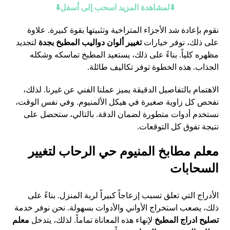
⬇️لمشاهدة المزيد اسحب إلى أسفل⬇️
نقوم بإعادة شد الأجزاء المتراخية وتثبيتها بقوة كبيرة. علاوة
على ذلك، نوفر خيارات
تغيير ألوان دواليب المطبخ بجدة
لتجديد
مظهره كلياً. بناءً على ذلك، يستعيد المطبخ تماسكه وشكله
الجذاب. هذه الخطوة توفر تكاليف طائلة.
الاهتمام بالتفاصيل الدقيقة يميز عملنا الفني عن غيرنا. لذلك،
نفحص كل زاوية صغيرة في هيكل الألمنيوم. وفي نفس الوقت،
نستخدم أدوات متطورة لضمان الدقة. بالتالي، ستحصل على
نتيجة تفوق كل التوقعات.
معلم مطابخ المنيوم حي الرحاب لتغيير
السحابات
الأدراج التي تعلق تسبب إزعاجاً كبيراً لربة المنزل. بناءً على
ذلك، يصعب استخراج الأواني والأدوات بسهولة. نحن نوفر خدمة
تصليح ادراج المطبخ
لإنهاء هذه المعاناة تماماً. لذلك، يتدخل
معلم