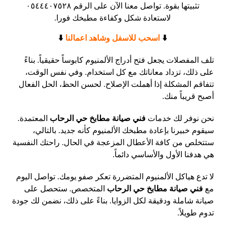
تثبيتها بقوة. تواصل معنا الآن على الرقم ٠٥٤٤٤٠٧٥٢٨
لاستعادة شكل وكفاءة مطبخك فورا.
⬇️
اسحب للاسفل وشاهد اعمالنا
⬇️
تلف المفصلات يجعل فتح أدراج الألمنيوم كابوساً حقيقياً. بناءً
على ذلك، تزداد معاناتك مع كل استخدام. وفي نفس الوقت،
تتفاقم المشكلة إذا أهملت الإصلاح. لحسن الحظ، الحل الفعال
أصبح قريباً منك.
نحن نوفر لك خدمات
فني صيانة مطابخ حي الرحاب
المعتمدة.
سيقوم خبيرنا بإعادة مطبخك الألمنيوم كأنه جديد. بالتالي،
ستتخلص من كافة الأعطال المزعجة في الحال. راحتك النفسية
هي هدفنا الأول والأساسي دائماً.
لا تدع هياكل الألمنيوم المتضررة تعكر صفو يومك. تواصل اليوم
مع
فني صيانة مطابخ حي الرحاب
المتخصص. ستحصل على
صيانة شاملة ودقيقة لكل الزوايا. بناءً على ذلك، نضمن لك جودة
تدوم طويلاً.