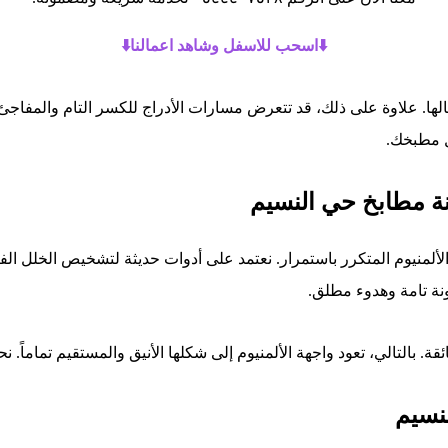
⬇️اسحب للاسفل وشاهد اعمالنا⬇️
لها. علاوة على ذلك، قد تتعرض مسارات الأدراج للكسر التام والمفاج
خل مطبخك.
نة مطابخ حي النسيم
لألمنيوم المتكرر باستمرار. نعتمد على أدوات حديثة لتشخيص الخلل الف
ونة تامة وهدوء مطلق.
فائقة. بالتالي، تعود واجهة الألمنيوم إلى شكلها الأنيق والمستقيم تما
نسيم