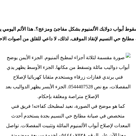
وط أبواب دولابك الألمنيوم بشكل مفاجئ ومزعج؟. هذا الألم اليومي ي
طابخ حي النسيم لإنقاذ الموقف. لذلك، لا داعي للقلق من أصوات الاحت
كما هو موضح في الصورة، نعيد لمطبخك كفاءته! فريق فني
متخصص في صيانة مطابخ حي النسيم بجدة يستخدم أحدث
المعدات لإصلاح أبواب الألمنيوم المائلة وتثبيت المفصلات. تواصل
معنا الآن على الرقم ٠٥٤٤٤٠٧٥٢٨ لخدمة سريعة ومضمونة.