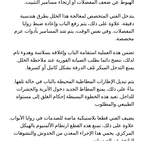
الهبوط عن ضعف المفصلات أو ارتخاء مسامير التثبيت.
يتدخل الفني المتخصص لمعالجة هذا الخلل بطرق هندسية
دقيقة. علاوة على ذلك، يتم رفع الباب وإعادة ضبط زوايا
المفصلات. وفي نفس الوقت، يتم شد المسامير بأدوات عزم
مخصصة.
تضمن هذه العملية استقامة الباب وإغلاقه بسلاسة وهدوء تام.
لذلك، ننصح دائما بطلب الصيانة الفورية عند ملاحظة الخلل.
يمنع التدخل المبكر تلف الدرفة بشكل كامل أو كسرها.
يتم تبديل الإطارات المطاطية المحيطة بالباب في حالة تلفها.
بناءً على ذلك، يمنع المطاط الجديد دخول الأتربة والحشرات
للداخل. تعيد هذه الخطوة البسيطة إحكام الغلق إلى مستواه
الطبيعي والمطلوب.
يضيف الفني قطعا بلاستيكية ماصة للصدمات في زوايا الأبواب.
علاوة على ذلك، تمنع هذه القطع ارتطام الألمنيوم بالهيكل
المركزي. يحمي هذا الإجراء المعدن من الخدوش والتشوهات
الناتجة عن الصدمات.