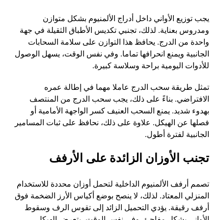
يجب توزيع الأواني داخل أدراج الألمنيوم بشكل متوازن
ومدروس بعناية. لذلك، تجنبي تكديس الأطباق الثقيلة في جهة
واحدة من الدرج. يحافظ هذا التوازن على سلامة السحابات
الجانبية ويمنع انحرافها تماما. وفي نفس الوقت، يسهل الوصول
للأدوات اليومية براحة وسلاسة كبيرة.
تمثل طريقة سحب الدرج عاملا مهما في إطالة عمره
الافتراضي. بناءً على ذلك، يجب سحب الدرج من المنتصف
بهدوء شديد. يمنع السحب العنيف كسر الواجهة الأمامية أو
فصلها عن الهيكل. علاوة على ذلك، نحافظ على ثبات المسامير
الجانبية لفترة أطول.
تجنب الأوزان الزائدة على الأرفف
تصمم أرفف الألمنيوم الداخلية لتحمل أوزان محددة للاستخدام
المنزلي المعتاد. لذلك، لا ينصح بوضع أكياس الأرز الضخمة فوق
أرفف رقيقة. يؤدي التحميل الزائد إلى تقوس الرف وسقوط
الأواني بشكل مفاجئ. وفي نفس الوقت، يتعرض الهيكل