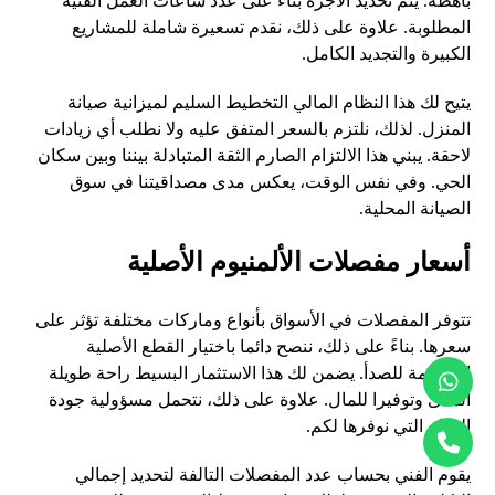
باهظة. يتم تحديد الأجرة بناء على عدد ساعات العمل الفنية
المطلوبة. علاوة على ذلك، نقدم تسعيرة شاملة للمشاريع
الكبيرة والتجديد الكامل.
يتيح لك هذا النظام المالي التخطيط السليم لميزانية صيانة
المنزل. لذلك، نلتزم بالسعر المتفق عليه ولا نطلب أي زيادات
لاحقة. يبني هذا الالتزام الصارم الثقة المتبادلة بيننا وبين سكان
الحي. وفي نفس الوقت، يعكس مدى مصداقيتنا في سوق
الصيانة المحلية.
أسعار مفصلات الألمنيوم الأصلية
تتوفر المفصلات في الأسواق بأنواع وماركات مختلفة تؤثر على
سعرها. بناءً على ذلك، ننصح دائما باختيار القطع الأصلية
المقاومة للصدأ. يضمن لك هذا الاستثمار البسيط راحة طويلة
المدى وتوفيرا للمال. علاوة على ذلك، نتحمل مسؤولية جودة
القطع التي نوفرها لكم.
يقوم الفني بحساب عدد المفصلات التالفة لتحديد إجمالي