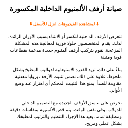
صيانة أرفف الألمنيوم الداخلية المكسورة
​⬇️ لمشاهدة الفيديوهات انزل للأسفل ⬇️
تتعرض الأرفف الداخلية للكسر أو الانثناء بسبب الأوزان الزائدة.
لذلك، يقدم المتخصصون حلولا فورية لمعالجة هذه المشكلة
المزعجة. نقوم بتركيب أرفف ألمنيوم جديدة مدعمة بقطاعات
قوية ومتينة.
بناءً على ذلك، تزيد القدرة الاستيعابية لدواليب المطبخ بشكل
ملحوظ. علاوة على ذلك، نضمن تثبيت الأرفف بزوايا معدنية
مقاومة للصدأ. يمنع هذا التثبيت المحكم أي اهتزاز عند وضع
الأواني.
نحرص على تناسق الأرفف الجديدة مع التصميم الداخلي
للدولاب. وفي نفس الوقت، يتم قص الألمنيوم بمقاسات دقيقة
ومطابقة تماما. يعيد هذا الإجراء التنظيم والترتيب لمطبخك
بشكل عملي ومريح.