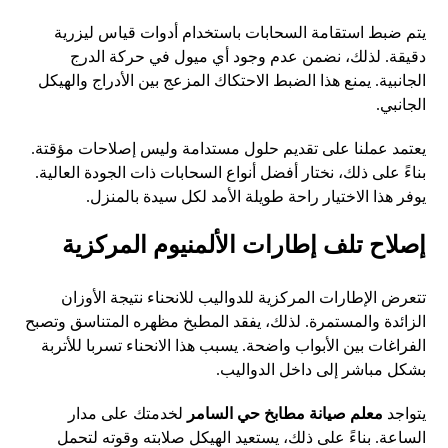
يتم ضبط استقامة السحابات باستخدام أدوات قياس ليزرية
دقيقة. لذلك، نضمن عدم وجود أي ميول في حركة الدرج
الجانبية. يمنع هذا الضبط الاحتكاك المزعج بين الأدراج والهيكل
الجانبي.
يعتمد عملنا على تقديم حلول مستدامة وليس إصلاحات مؤقتة.
بناءً على ذلك، نختار أفضل أنواع السحابات ذات الجودة العالية.
يوفر هذا الاختيار راحة طويلة الأمد لكل سيدة بالمنزل.
إصلاح تلف إطارات الألمنيوم المركزية
تتعرض الإطارات المركزية للدواليب للانحناء نتيجة الأوزان
الزائدة والمستمرة. لذلك، يفقد المطبخ مظهره المتناسق وتصبح
الفراغات بين الأبواب واضحة. يسبب هذا الانحناء تسربا للأتربة
بشكل مباشر إلى داخل الدواليب.
يتواجد
معلم صيانة مطابخ حي السامر
لخدمتك على مدار
الساعة. بناءً على ذلك، يستعيد الهيكل صلابته وقوته لتحمل