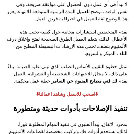
لا نبدأ في أي عمل دون الحصول على موافقة صريحة. وفي
نفس الوقت، نوضح للعميل المدة الزمنية المتوقعة للانتهاء. يعزز
هذا الوضوح ثقة العميل في احترافية فريق العمل.
يقدم المتخصص استشارات مجانية حول كيفية تجنب هذه
الأعطال. لذلك، يتعلم العميل الطرق الصحيحة لفتح وإغلاق درف
الألمنيوم بلطف. تحمي هذه الإرشادات البسيطة المطبخ من
التلف المبكر والسريع.
تمثل خطوة التقييم الأساس الصلب الذي تبنى عليه الصيانة. بناءً
على ذلك، لا مجال للاجتهادات الشخصية أو العشوائية بالعمل.
يقدم لك
فني مطابخ المنيوم حي السامر
خطة عمل محكمة.
⬇️اسحب للاسفل وشاهد اعمالنا⬇️
تنفيذ الإصلاحات بأدوات حديثة ومتطورة
بمجرد الاتفاق، يبدأ الفنيون في تنفيذ المهام المطلوبة فورا.
لذلك، نستخدم أدوات فك وتركيب مخصصة لقطاعات الألمنيوم