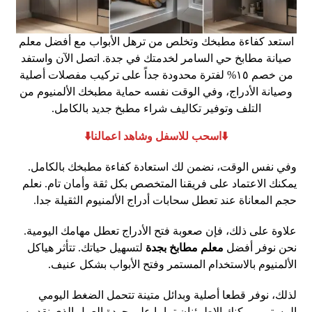
استعد كفاءة مطبخك وتخلص من ترهل الأبواب مع أفضل معلم
صيانة مطابخ حي السامر لخدمتك في جدة. اتصل الآن واستفد
من خصم ١٥% لفترة محدودة جداً على تركيب مفصلات أصلية
وصيانة الأدراج، وفي الوقت نفسه حماية مطبخك الألمنيوم من
التلف وتوفير تكاليف شراء مطبخ جديد بالكامل.
⬇️اسحب للاسفل وشاهد اعمالنا⬇️
وفي نفس الوقت، نضمن لك استعادة كفاءة مطبخك بالكامل.
يمكنك الاعتماد على فريقنا المتخصص بكل ثقة وأمان تام. نعلم
حجم المعاناة عند تعطل سحابات أدراج الألمنيوم الثقيلة جدا.
علاوة على ذلك، فإن صعوبة فتح الأدراج تعطل مهامك اليومية.
نحن نوفر أفضل
معلم مطابخ بجدة
لتسهيل حياتك. تتأثر هياكل
الألمنيوم بالاستخدام المستمر وفتح الأبواب بشكل عنيف.
لذلك، نوفر قطعا أصلية وبدائل متينة تتحمل الضغط اليومي
المستمر. يمكنك الاطمئنان تماما على جودة العمل الذي نقدمه