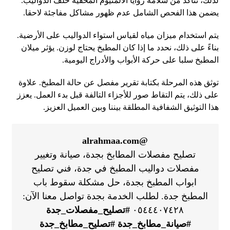
لذلك، نتأكد من سلامة زوايا الألمنيوم المخفية خلف الدواليب.
يضمن هذا الفحص الشامل عدم ظهور مشاكل مفاجئة لاحقا.
يتم استخدام ميزان مياه لقياس استواء الدواليب على الأرضية.
بناءً على ذلك، نحدد ما إذا كان المطبخ يحتاج لوزن. يؤثر ميلان
المطبخ سلبا على حركة الأبواب والأدراج اليومية.
توثق هذه المرحلة بكتابة تقرير مفصل عن حالة المطبخ. علاوة
على ذلك، يتم التقاط صور للأجزاء التالفة قبل بدء العمل. يعزز
هذا التوثيق الشفافية المطلقة بيننا وبين العميل العزيز.
@alrahmaa.com
تصليح مفصلات المطابخ بجدة، صيانة وتغيير
مفصلات دواليب المطبخ في جدة، فني تصليح
ابواب المطبخ بجدة، حل مشكلة سقوط باب
المطبخ جدة. لطلب الخدمة بجدة تواصل معنا الآن:
٠٥٤٤٤٠٧٤٢٨
#تصليح_مفصلات_جدة
#صيانة_مطابخ_جدة
#تصليح_مطابخ_جدة