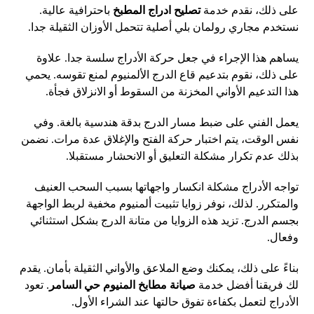
على ذلك، نقدم خدمة
تصليح ادراج المطبخ
باحترافية عالية.
نستخدم مجاري رولمان بلي أصلية تتحمل الأوزان الثقيلة جدا.
يساهم هذا الإجراء في جعل حركة الأدراج سلسة جدا. علاوة
على ذلك، نقوم بتدعيم قاع الدرج الألمنيوم لمنع تقوسه. يحمي
هذا التدعيم الأواني المخزنة من السقوط أو الانزلاق فجأة.
يعمل الفني على ضبط مسار الدرج بدقة هندسية بالغة. وفي
نفس الوقت، يتم اختبار حركة الفتح والإغلاق عدة مرات. نضمن
بذلك عدم تكرار مشكلة التعليق أو الانحشار مستقبلا.
تواجه الأدراج مشكلة انكسار واجهاتها بسبب السحب العنيف
والمتكرر. لذلك، نوفر زوايا تثبيت ألمنيوم مخفية لربط الواجهة
بجسم الدرج. تزيد هذه الزوايا من متانة الدرج بشكل استثنائي
وفعال.
بناءً على ذلك، يمكنك وضع الملاعق والأواني الثقيلة بأمان. يقدم
لك فريقنا أفضل خدمة
صيانة مطابخ المنيوم
حي السامر
. تعود
الأدراج لتعمل بكفاءة تفوق حالتها عند الشراء الأول.