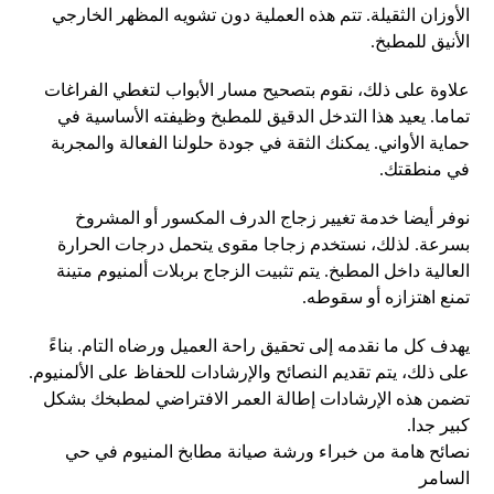
الأوزان الثقيلة. تتم هذه العملية دون تشويه المظهر الخارجي
الأنيق للمطبخ.
علاوة على ذلك، نقوم بتصحيح مسار الأبواب لتغطي الفراغات
تماما. يعيد هذا التدخل الدقيق للمطبخ وظيفته الأساسية في
حماية الأواني. يمكنك الثقة في جودة حلولنا الفعالة والمجربة
في منطقتك.
نوفر أيضا خدمة تغيير زجاج الدرف المكسور أو المشروخ
بسرعة. لذلك، نستخدم زجاجا مقوى يتحمل درجات الحرارة
العالية داخل المطبخ. يتم تثبيت الزجاج بربلات ألمنيوم متينة
تمنع اهتزازه أو سقوطه.
يهدف كل ما نقدمه إلى تحقيق راحة العميل ورضاه التام. بناءً
على ذلك، يتم تقديم النصائح والإرشادات للحفاظ على الألمنيوم.
تضمن هذه الإرشادات إطالة العمر الافتراضي لمطبخك بشكل
كبير جدا.
نصائح هامة من خبراء ورشة صيانة مطابخ المنيوم في حي
السامر