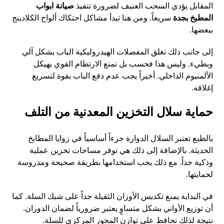
المقابل يؤدي السحب العنيف لضرورة تنفيذ
صيانة ابواب
المطبخ بجدة
سريعاً. ومن هنا تبدأ مشاكل احتكاك ألواح الكلادينج
ببعضها.
إلى جانب ذلك تغلق المفصلات الهيدروليكية الباب بشكل آلي
وبطيء. وليس هذا فحسب بل تمنع الارتطام القوي بهيكل
الألمنيوم الداخلي. أخيراً يجب عدم دفع الباب بقوة لتسريع
إغلاقه.
حماية سلال التخزين المعدنية من التلف
بالطبع تعتبر السلال الدوارة جزءاً أساسياً في زوايا المطابخ
الحديثة. بالإضافة إلى ذلك هي توفر مساحات تخزين عملية
وذكية جداً. مع ذلك يجب استخدامها بطريقة صحيحة ومدروسة
لحمايتها.
في البداية يمنع تكديس الأوزان الثقيلة جداً على شبك السلة. كما
أن توزيع الأواني بشكل متساوٍ يعتبر ضرورياً لضمان الدوران.
نتيجة لذلك نحافظ على توازن المحور المركزي للسلة.