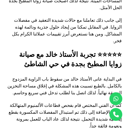
المساحات الميتة. نتيجة لذلك أصبحت صيانة زوايا المطبخ بجدة
الحل الأمثل.
إلى جانب ذلك تعاملنا مع حالات شديدة التعقيد في مفصلات
الزوايا. في المقابل تمكنا من إيجاد حلول جذرية ودائمة لهذه
المشاكل. ومن هنا نستعرض أبرز تقييمات عملائنا الكرام بكل
فخر.
⭐⭐⭐⭐⭐ تجربة الأستاذ خالد مع صيانة
زوايا المطبخ بجدة في حي الشاطئ
في البداية عانى الأستاذ خالد من سقوط باب الزاوية المزدوج
بالكامل. بالطبع تسببت هذه المشكلة في إغلاق مساحة التخزين
العميقة نهائياً. لذلك اتصل بنا لطلب تدخل فني سريع وحاسم.
كما أن الفني المختص قام بفحص قطاعات الألمنيوم المتهالكة
بدقة. بالإضافة إلى ذلك تم استبدال المفصلات المكسورة بقطع
إيطالية شديدة التحمل. نتيجة لذلك عاد الباب للعمل بمرونة
ونعومة فائقة جداً.