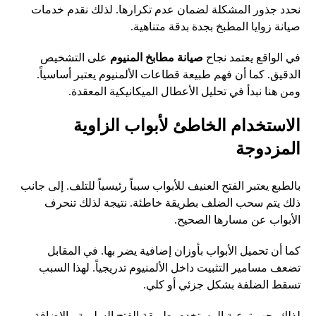
نحدد جذور المشكلة لضمان عدم تكرارها. لذلك نقدم خدمات
صيانة زوايا المطبخ بجدة بدقة متناهية.
في الواقع يعتمد نجاح
صيانة مطابخ المنيوم
على التشخيص
الدقيق. كما أن فهم طبيعة قطاعات الألمنيوم يعتبر أساسياً.
ومن هنا نبدأ في تحليل الأعطال الميكانيكية المعقدة.
الاستخدام الخاطئ لأبواب الزاوية
المزدوجة
بالطبع يعتبر الفتح العنيف للأبواب سبباً رئيسياً للتلف. إلى جانب
ذلك يتم سحب الضلف بطريقة خاطئة. نتيجة لذلك تنحرف
الأبواب عن مسارها الصحيح.
كما أن تحميل الأبواب بأوزان إضافية يضر بها. في المقابل
تضعف مسامير التثبيت داخل الألمنيوم تدريجياً. لهذا السبب
تسقط الضلفة بشكل جزئي أو كلي.
لذلك يجب توعية المستخدم بطريقة الفتح السليمة. بالإضافة