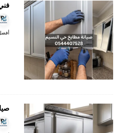
فني
أفضل 
صيا