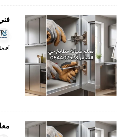
فني
أفضل 
معل