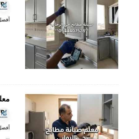
أفضل 
معل
أفضل 
...