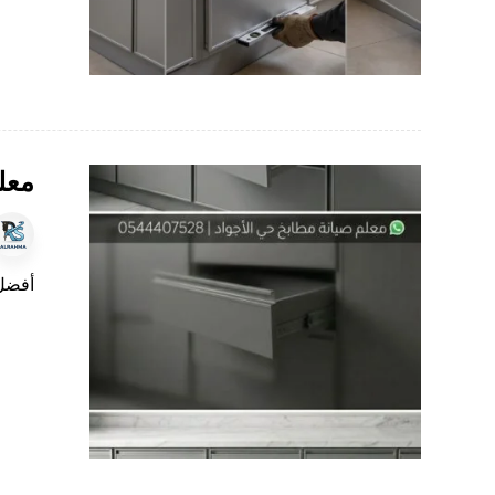
معل
أفضل 