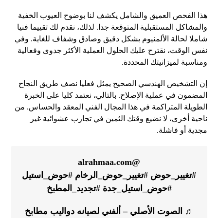
هذا الفحص العميق والشامل يكشف لنا بوضوح العيوب الخفية
والمشاكل المستقبلية المتوقعة جدا. لذلك، نقدم لك تقييما فنيا
شاملا لحالة الألمنيوم بشكل دقيق وصادق وشفاف للغاية. وفي
نفس الوقت، نقترح عليك الحلول العملية الأكثر جدوى وفعالية
ومناسبة لميزانيتك المحددة.
إن التشخيص الهندسي الصحيح يمثل فعليا نصف طريق النجاح
المضمون في عملية الإصلاح. بالتالي، نعتمد كليا على الخبرة
الطويلة المتراكمة في هذا المجال الفني المعقد والحساس. من
ناحية أخرى، لا نضيع وقتك الثمين في تجارب عشوائية غير
مجدية أو فاشلة.
@alrahmaa.com
#تغيير_حوض
#تغيير_حوض_الرخام
#حوض_استيل
#حوض_استيل_جدة
#تجديد_المطبخ
♬ الصوت الأصلي – ألفني لصيانه دواليب مطابخ