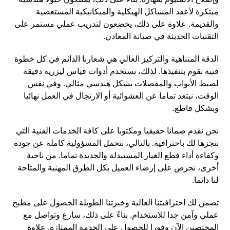
مبتكرة لأعقد المشاكل الهيكلية والميكانيكية المستعصية
والقديمة. علاوة على ذلك، يخضعون لتدريب عملي مستمر على
التقنيات الحديثة في صيانة المعادن.
الدقة المتناهية والتركيز العالي هي شعارنا الدائم في كل خطوة
فنية نقوم بتنفيذها. لذلك، نستخدم أدوات قياس ليزرية دقيقة
لضبط الأبواب والمفصلات بشكل هندسي مثالي. وفي نفس
الوقت، نبتعد تماما عن العشوائية أو الارتجال في العمل نهائيا
وبشكل قاطع.
نحن نقدم ضمانا حقيقيا ومكتوبا على كافة الخدمات الفنية التي
ننجزها لك باحترافية. بالتالي، نتحمل المسؤولية كاملة عن جودة
وكفاءة أداء قطع الغيار المستبدلة والجديدة تماما. من ناحية
أخرى، نحرص على إرضاء العميل بكل الطرق المهنية والمتاحة
لنا دائما.
تضمن لك احترافيتنا العالية وخبرتنا الطويلة الحصول على مطبخ
عملي وآمن جدا للاستخدام. بناءً على ذلك، سارع وتواصل مع
المختصين الآن وفورا للحصول على الخدمة الممتازة. علاوة