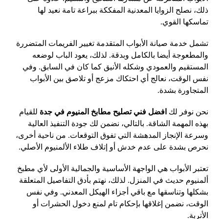
ذلك، نصلح الزوايا المعدنية المفككة ببراعة تامة نعيد لها
تماسكها القوي.
تشمل خدمة صيانة الأبواب المتقدمة تغيير الفريمات المتضررة
والمطعوجة أيضا بالكامل وبدقة. لذلك، يعود الباب لوضعه
المستقيم والعمودي وشكله الأنيق كما كان في السابق. وفي
نفس الوقت، نعالج أي احتكاك مزعج أو تلاصق بين الأبواب
المتجاورة بشدة.
نحن نوفر لك
افضل فني تصليح مطابخ المنيوم في جدة
للقيام
بهذه المهمة الشاقة. بالتالي، نضمن لك جودة التنفيذ العالية
وسرعة الإنجاز المدهشة التي تفوق التوقعات. من ناحية أخرى،
نحرص بشدة على عدم خدش أو إتلاف طلاء الألمنيوم الأصلي.
تعتبر الأبواب هي الواجهة الأساسية والجمالية الأولى لأي مطبخ
ألمنيوم حديث في المنزل. لذلك، نهتم بأدق التفاصيل المتعلقة
بشكلها وتناسقها مع باقي أجزاء الهيكل المعدني. وفي نفس
الوقت، نضمن إغلاقها بإحكام تام لمنع دخول الحشرات أو
الأتربة.