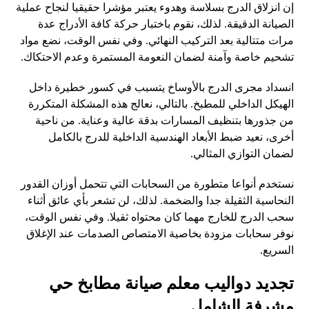
إن انزلاق الدرج بسلاسة وهدوء يعتبر مؤشرا حقيقيا لنجاح عملية
الصيانة الدقيقة. لذلك، نقوم باختبار حركة كافة الأدراج عدة
مرات متتالية بعد التركيب النهائي. وفي نفس الوقت، نضع مواد
تشحيم خاصة وآمنة لضمان النعومة المستمرة وعدم الاحتكاك.
انسداد مجرى الدرج بالأوساخ يتسبب في كسور خطيرة داخل
الهيكل الداخلي للمطبخ. بالتالي، نعالج هذه المشكلة المتكررة
من جذورها بتنظيف المسارات بدقة عالية وعناية. من ناحية
أخرى، نعيد ضبط الأبعاد الهندسية الداخلية للدرج بالكامل
لضمان التوازي المثالي.
نستخدم أنواعا متطورة من السحابات التي تتحمل أوزان القدور
النحاسية الثقيلة جدا والضخمة. لذلك، لن تشعر بأي عائق أثناء
سحب الدرج للخارج مهما كان محتواه ثقيلا. وفي نفس الوقت،
نوفر سحابات مزودة بخاصية الامتصاص الصدمات عند الإغلاق
السريع.
تجديد دواليب معلم صيانة مطابخ حي
مشرفة الشامل