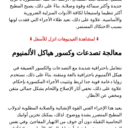
جديدة وأكثر سماكة وقوة وصلابة. بناءً على ذلك، يصبح المطبخ
أكثر تنظيما واستيعابا لكافة الأدوات المنزلية الضرورية
والأساسية. علاوة على ذلك، نعيد طلاء الأجزاء التي فقدت لونها
بسبب الاحتكاك المستمر.
​⬇️ لمشاهدة الفيديوهات انزل للأسفل ⬇️
معالجة تصدعات وكسور هياكل الألمنيوم
نتعامل باحترافية شديدة مع التصدعات والكسور العميقة في
هيكل الألمنيوم باحترافية بالغة ومتقنة. بناءً على ذلك، نستخدم
زوايا دعامة قوية جدا لربط وتثبيت الأجزاء المكسورة بإحكام.
علاوة على ذلك، نخفي آثار الإصلاح واللحام بشكل جمالي متقن
ومخفي عن الأنظار.
يعيد هذا الإجراء الفني القوة الإنشائية والصلابة المطلوبة لدولاب
المطبخ المتضرر بشدة ووضوح. لذلك، يمكنك تخزين أوانيك
النحاسية الثقيلة دون أي خوف من الانهيار المفاجئ. وفي نفس