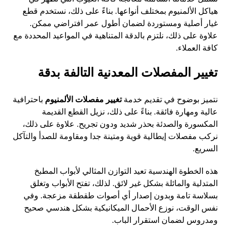
هياكل الألمنيوم بمختلف أنواعها. بناءً على ذلك، نستخدم قطع
غيار أصلية ومستوردة لضمان أطول عمر افتراضي ممكن.
علاوة على ذلك، نلتزم بالدقة المتناهية في المواعيد المحددة مع
كافة العملاء.
تغيير المفصلات المعدنية التالفة بدقة
نتميز بوضوح في تقديم خدمة
تغيير مفصلات الألمنيوم
باحترافية
عالية ومهارة فائقة. بناءً على ذلك، نزيل القطع القديمة
المكسورة والصدئة بحذر شديد ودون تجريح. علاوة على ذلك،
نركب مفصلات إيطالية قوية ومتينة جدا ومقاومة للصدأ والتآكل
السريع.
هذه الخطوة الهندسية تعيد التوازن المثالي لأبواب المطبخ
المتدلية والمائلة بشكل غير لائق. لذلك، تفتح الأبواب وتغلق
بسلاسة تامة وبدون إصدار أي أصوات طقطقة مزعجة. وفي
نفس الوقت، نوزع الأحمال الميكانيكية بشكل هندسي صحيح
ومدروس لضمان استقرار الباب.