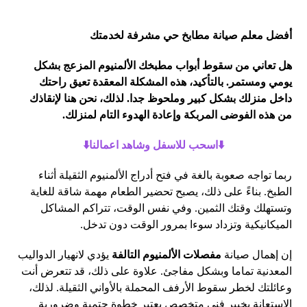
أفضل معلم صيانة مطابخ حي مشرفة لخدمتك
هل تعاني من سقوط أبواب مطبخك الألمنيوم المزعج بشكل
يومي ومستمر. بالتأكيد، هذه المشكلة المعقدة تعيق راحتك
داخل منزلك بشكل كبير وملحوظ جدا. لذلك، نحن هنا لإنقاذك
من هذه الفوضى المربكة وإعادة الهدوء التام لمنزلك.
⬇️اسحب للاسفل وشاهد اعمالنا⬇️
ربما تواجه صعوبة بالغة في فتح أدراج الألمنيوم الثقيلة أثناء
الطبخ. بناءً على ذلك، يصبح تحضير الطعام مهمة شاقة للغاية
وتستهلك وقتك الثمين. وفي نفس الوقت، تتراكم المشاكل
الميكانيكية وتزداد سوءا بمرور الوقت دون تدخل.
إن إهمال صيانة
مفصلات الألمنيوم التالفة
يؤدي لانهيار الدواليب
المعدنية تماما وبشكل مفاجئ. علاوة على ذلك، قد تتعرض أنت
وعائلتك لخطر سقوط الأرفف المحملة بالأواني الثقيلة. لذلك،
الاستعانة بخبير فني متخصص يعتبر خطوة حتمية وضرورية