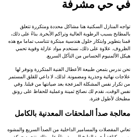
في حي مشرفة
تواجه المنازل السكنية هنا مشاكل محددة ومتكررة تتعلق
بالمطابخ بسبب الرطوبة العالية وتراكم الأبخرة. بناءً على ذلك،
قمنا بتطوير وابتكار حلول هندسية مبتكرة تتناسب تماما مع هذه
الظروف. علاوة على ذلك، نستخدم مواد عازلة وقوية تحمي
هيكل الألمنيوم الحساس من التآكل السريع.
نحن ندرس بتمعن طبيعة الأعطال الفنية المتكررة ونوفر لها
علاجات نهائية وجذرية ومضمونة. لذلك، لا داعي للقلق المستمر
من تكرار نفس المشكلة المزعجة بعد صيانتها من قبلنا. وفي
نفس الوقت، نقدم لك نصائح ثمينة وعملية للحفاظ على رونق
مطبخك لأطول فترة.
معالجة صدأ الملحقات المعدنية بالكامل
تعاني المفصلات والمسامير الداخلية من الصدأ السريع والمشوه
بسبب كثافة أبخرة الطبخ اليومية. بناءً على ذلك، تتجمد حركة