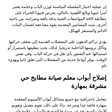
إن عملية اختيار المفصلة المناسبة لوزن الباب وحجمه يعتبر
أمرا حيويا وبالغ الأهمية. بالتالي، يحرص فنيونا الخبراء على
مطابقة كافة المواصفات الفنية بدقة بالغة وصرامة. من ناحية
أخرى، نثبت المسامير المعدنية بقوة مضاعفة لضمان الثبات
الدائم والمستقر للهيكل.
يؤدي تراكم الدهون على المفصلات القديمة إلى ضعف حركتها
وتآكل تروسها الداخلية تدريجيا. لذلك، يجب تنظيفها باستمرار أو
استبدالها عند الشعور بأي ثقل في حركة الباب. وفي نفس
الوقت، نوفر أنواعا حديثة من المفصلات التي تغلق ذاتيا وبهدوء
تام.
إصلاح أبواب معلم صيانة مطابخ حي
مشرفة بمهارة
نتعامل باحترافية مع جميع مشاكل أبواب الألمنيوم المعقدة
بمهارة فائقة جدا وسرعة. بناءً على ذلك، نقوم بتعديل وتقويم
الأبواب المنحرفة عن مسارها الصحيح والسليم. علاوة على