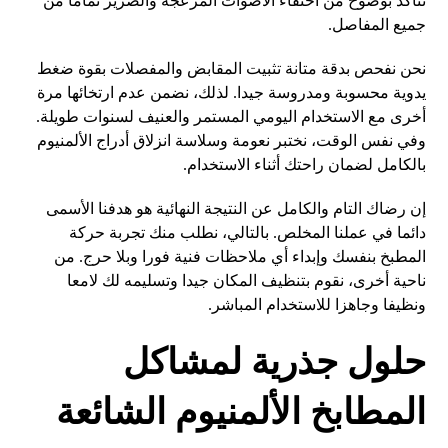
نتأكد بوضوح من اختفاء الأصوات المزعجة والصرير تماما من
جميع المفاصل.
نحن نفحص بدقة متانة تثبيت المقابض والمفصلات بقوة ضغط
يدوية محسوبة ومدروسة جيدا. لذلك، نضمن عدم ارتخائها مرة
أخرى مع الاستخدام اليومي المستمر والعنيف لسنوات طويلة.
وفي نفس الوقت، نختبر نعومة وسلاسة انزلاق أدراج الألمنيوم
بالكامل لضمان راحتك أثناء الاستخدام.
إن رضاك التام والكامل عن النتيجة النهائية هو هدفنا الأسمى
دائما في عملنا المخلص. بالتالي، نطلب منك تجربة حركة
المطبخ بنفسك وإبداء أي ملاحظات فنية فورا وبلا حرج. من
ناحية أخرى، نقوم بتنظيف المكان جيدا وتسليمه لك لامعا
ونظيفا وجاهزا للاستخدام المباشر.
حلول جذرية لمشاكل
المطابخ الألمنيوم الشائعة