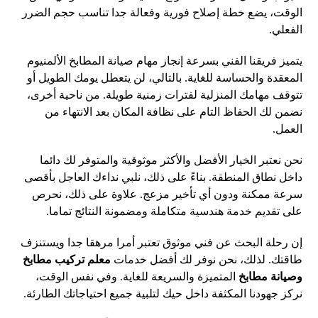
الوقت، يضع خطة إصلاح فورية وفعالة جدا تناسب حجم الضرر
الفعلي.
يتميز فريقنا الفني بسرعة إنجاز مهام صيانة المطابخ الألمنيوم
المعقدة والحساسة للغاية. بالتالي، لن يتعطل يومك الطويل أو
تتوقف مهامك المنزلية لفترات زمنية طويلة. من ناحية أخرى،
نضمن لك الحفاظ التام على نظافة المكان بعد الانتهاء من
العمل.
نحن نعتبر الخيار الأفضل والأكثر موثوقية والمتوفر لك دائما
داخل نطاق المنطقة. بناءً على ذلك، نلبي نداءك العاجل بأقصى
سرعة ممكنة ودون أي تأخير مزعج. علاوة على ذلك، نحرص
على تقديم خدمة هندسية متكاملة ومضمونة النتائج تماما.
إن رحلة البحث عن فني موثوق تعتبر أمرا مرهقا جدا ويستنزف
طاقتك. لذلك، نحن نوفر لك أفضل خدمات
معلم تركيب مطابخ
وصيانة مطابخ
المتميزة والسريعة للغاية. وفي نفس الوقت،
نركز جهودنا المكثفة داخل حيك لتلبية جميع احتياجاتك الطارئة.