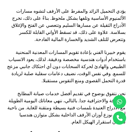
يؤدي التحميل الزائد والمفرط على الأرفف لتشوه مسارات
الألمنيوم الأساسية وتلفها بشكل ملحوظ. بناءً على ذلك، تخرج
الأدراج الثقيلة عن مسارها السليم وتتعصي عن الفتح والإغلاق
بسلاسة. علاوة على ذلك، قد تسقط الأواني القابلة للكسر
وتتعرض للتلف الشديد والخسارة المالية الفادحة.
يقوم خبيرنا الفني بإعادة تقويم المسارات المعدنية المنحنية
باستخدام أدوات هندسية مخصصة ودقيقة. لذلك، يعود الانسياب
الطبيعي والهادئ لحركة السحابات دون أي احتكاك جانبي مزعج
للسمع. وفي نفس الوقت، نضيف دعامات سفلية صلبة لزيادة
قدرة التحمل القصوى ومنع التقوس مستقبلا.
نحن نتفوق بوضوح في تقديم أفضل خدمات صيانة المطابخ
الموثوقة والاحترافية جدا. بالتالي، ننهي معاناتك اليومية الطويلة
مع الأدراج العنيدة بلمسات فنية بسيطة ومتقنة للغاية. من ناحية
أخرى، نوزع أوزان الأرفف الداخلية بشكل متوازن هندسيا
لضمان استقرار الهيكل العام.