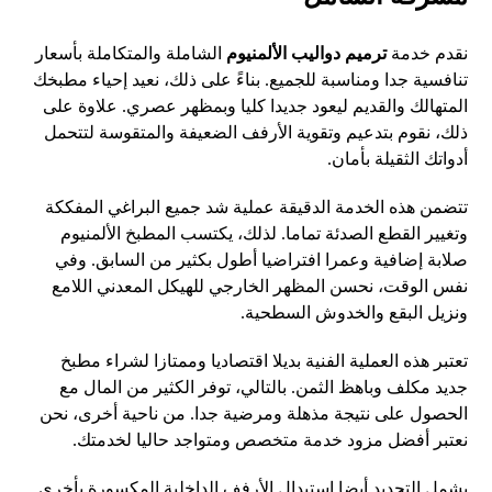
نقدم خدمة
ترميم دواليب الألمنيوم
الشاملة والمتكاملة بأسعار
تنافسية جدا ومناسبة للجميع. بناءً على ذلك، نعيد إحياء مطبخك
المتهالك والقديم ليعود جديدا كليا وبمظهر عصري. علاوة على
ذلك، نقوم بتدعيم وتقوية الأرفف الضعيفة والمتقوسة لتتحمل
أدواتك الثقيلة بأمان.
تتضمن هذه الخدمة الدقيقة عملية شد جميع البراغي المفككة
وتغيير القطع الصدئة تماما. لذلك، يكتسب المطبخ الألمنيوم
صلابة إضافية وعمرا افتراضيا أطول بكثير من السابق. وفي
نفس الوقت، نحسن المظهر الخارجي للهيكل المعدني اللامع
ونزيل البقع والخدوش السطحية.
تعتبر هذه العملية الفنية بديلا اقتصاديا وممتازا لشراء مطبخ
جديد مكلف وباهظ الثمن. بالتالي، توفر الكثير من المال مع
الحصول على نتيجة مذهلة ومرضية جدا. من ناحية أخرى، نحن
نعتبر أفضل مزود خدمة متخصص ومتواجد حاليا لخدمتك.
يشمل التجديد أيضا استبدال الأرفف الداخلية المكسورة بأخرى