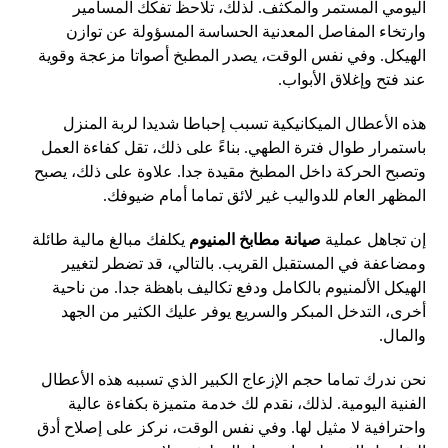
اليومي المستمر والمكثف. لذلك، تلاحظ تفكك المسامير
وارتخاء المفاصل المعدنية الحساسة المسؤولة عن توازن
الهيكل. وفي نفس الوقت، يصدر المطبخ أصواتا مزعجة وقوية
عند فتح وإغلاق الأبواب.
هذه الأعطال الميكانيكية تسبب إحباطا شديدا لربة المنزل
باستمرار طوال فترة الطهي. بناءً على ذلك، تقل كفاءة العمل
وتصبح الحركة داخل المطبخ مقيدة جدا. علاوة على ذلك، يصبح
المظهر العام للدواليب غير لائق تماما أمام ضيوفك.
إن تجاهل عملية
صيانة مطابخ المنيوم
يكلفك مبالغ مالية طائلة
ومضاعفة في المستقبل القريب. بالتالي، قد تضطر لتغيير
الهيكل الألمنيوم بالكامل ودفع تكاليف باهظة جدا. من ناحية
أخرى، التدخل المبكر والسريع يوفر عليك الكثير من الجهد
والمال.
نحن ندرك تماما حجم الإزعاج الكبير الذي تسببه هذه الأعطال
الفنية اليومية. لذلك، نقدم لك خدمة متميزة بكفاءة عالية
واحترافية لا مثيل لها. وفي نفس الوقت، نركز على إصلاح أدق