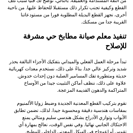
من الثقة المستدامة والعميقة. بالتالي، نوضح لك فنيا سبب تلف
القطع وكيفية تجنب تكرار ذلك مستقبلا للحفاظ عليها. من ناحية
أخرى، نجهز القطع البديلة المطلوبة فورا من مستودعاتنا
القريبة جدا من مسكنك.
تنفيذ معلم صيانة مطابخ حي مشرفة
للإصلاح
تبدأ مرحلة العمل الفعلي والميداني بتفكيك الأجزاء التالفة بحذر
شديد وتركيز عالي جدا. بناءً على ذلك، نستخدم معدات كهربائية
حديثة ومتطورة تفك المسامير الصلبة دون إحداث خدوش.
علاوة على ذلك، ننظف أماكن التثبيت جيدا من الأوساخ
المتراكمة والدهون القديمة المزعجة.
نقوم بتركيب القطع المعدنية الجديدة وضبط زوايا الألمنيوم
بمقاسات هندسية دقيقة ومحسوبة جيدا. لذلك، نضمن تطابق
الأبواب وتوازي الأدراج بشكل هندسي سليم ومثالي يمنع
الاحتكاك الجانبي نهائيا. وفي نفس الوقت، نعالج بمهارة أي
تقوس أو اعوجاج في الهيكل المعدني الداخلي للمطبخ.