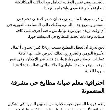
بالضبط. وفي نفس الوقت، نتعامل مع الحالات الميكانيكية
الطارئة بأولوية قصوى واهتمام بالغ جدا.
إن قرب ورشتنا منك يعني ضمان حصولك على دعم فني
مستمر وسريع جدا. بالتالي، يمكنك طلب المساعدة الفورية في
أي وقت تريده دون تردد نهائيا. من ناحية أخرى، نلبي كافة
طلبات وخدمات تجديد المطابخ في المنطقة فورا.
نحن ندرك أن تعطل المطبخ يسبب إرباكا كبيرا لجدول أعمال
الأسرة اليومي والضروري. لذلك، نحرص على إنهاء كافة
عمليات الإصلاح في زيارة واحدة فقط قدر الإمكان. وفي نفس
الوقت، نوفر خدمة الطوارئ للحالات التي تتطلب تدخلا فنيا
سريعا للغاية.
احترافية معلم صيانة مطابخ حي مشرفة
المضمونة
يضم فريقنا المتميز نخبة مختارة من الفنيين المهرة في تشكيل
وإصلاح الألمنيوم بمهارة. بناءً على ذلك، يمتلكون حلولا هندسية