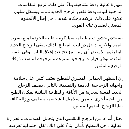
بمهارة عالية ودقة متناهية. بناءً على ذلك، نرفع المقاسات
الداخلية للباب بدقة لقص الزجاج الجديد تماما وبشكل سليم.
علاوة على ذلك، نركبه بإحكام شديد داخل إطار الألمنيوم
المعدني لضمان ثباته القوي.
نستخدم حشوات مطاطية سيليكونية عالية الجودة لمنع تسرب
المياه والأتربة داخل دواليب المطبخ. لذلك، يبقى الزجاج الجديد
ثابتا بقوة ولا يصدر أي رنين مزعج عند إغلاق الباب. وفي نفس
الوقت، نوفر خيارات زجاجية متنوعة ومزخرفة لتناسب ذوقك
الرفيع والمتميز.
إن المظهر الجمالي المشرق للمطبخ يعتمد كثيرا على سلامة
واجهاته الزجاجية اللامعة والنظيفة. بالتالي، يضيف الزجاج
الجديد لمسة سحرية من الأناقة والنظافة الفائقة لمكان الطبخ.
من ناحية أخرى، نضمن سلامتك الشخصية بتنظيف وإزالة كافة
بقايا الزجاج القديم المتناثرة.
نختار أنواعا من الزجاج المقسى الذي يتحمل الصدمات والحرارة
العالية داخل المطبخ بأمان. بناءً على ذلك، تقل احتمالية تعرضه