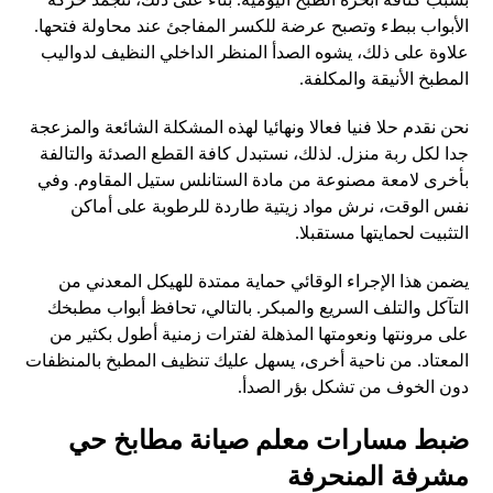
الأبواب ببطء وتصبح عرضة للكسر المفاجئ عند محاولة فتحها.
علاوة على ذلك، يشوه الصدأ المنظر الداخلي النظيف لدواليب
المطبخ الأنيقة والمكلفة.
نحن نقدم حلا فنيا فعالا ونهائيا لهذه المشكلة الشائعة والمزعجة
جدا لكل ربة منزل. لذلك، نستبدل كافة القطع الصدئة والتالفة
بأخرى لامعة مصنوعة من مادة الستانلس ستيل المقاوم. وفي
نفس الوقت، نرش مواد زيتية طاردة للرطوبة على أماكن
التثبيت لحمايتها مستقبلا.
يضمن هذا الإجراء الوقائي حماية ممتدة للهيكل المعدني من
التآكل والتلف السريع والمبكر. بالتالي، تحافظ أبواب مطبخك
على مرونتها ونعومتها المذهلة لفترات زمنية أطول بكثير من
المعتاد. من ناحية أخرى، يسهل عليك تنظيف المطبخ بالمنظفات
دون الخوف من تشكل بؤر الصدأ.
ضبط مسارات معلم صيانة مطابخ حي
مشرفة المنحرفة