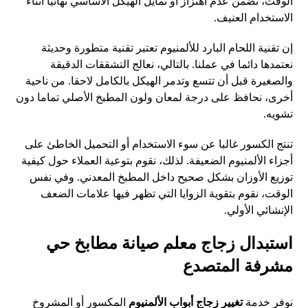
الوقت، نضمن عدم اهتزاز أو تمايل الهيكل الأساسي نهائيا أثناء
الاستخدام العنيف.
إن تقنية اللحام البارد للألمنيوم تعتبر تقنية متطورة وحديثة
نعتمدها دائما في عملنا. بالتالي، نعالج التشققات الدقيقة
والصغيرة قبل أن تتسع وتدمر الهيكل بالكامل لاحقا. من ناحية
أخرى، نحافظ على درجة لمعان ولون المطبخ الأصلي تماما دون
تشويه.
تنتج الكسور غالبا عن سوء الاستخدام أو التحميل الخاطئ على
أجزاء الألمنيوم الضعيفة. لذلك، نقوم بتوعية العملاء حول كيفية
توزيع الأوزان بشكل صحيح داخل المطبخ المعدني. وفي نفس
الوقت، نقوم بتقوية الزوايا التي تظهر فيها علامات الضعف
الإنشائي الأولي.
استبدال زجاج معلم صيانة مطابخ حي
مشرفة المتصدع
نوفر خدمة
تغيير زجاج أبواب الألمنيوم
المكسور أو المشروخ